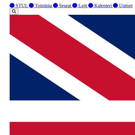
STUL
Toiminta
Seurat
Lajit
Kalenteri
Uutiset