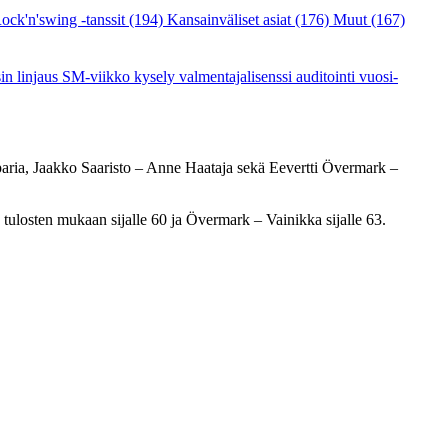
ock'n'swing -tanssit
(194)
Kansainväliset asiat
(176)
Muut
(167)
sin linjaus
SM-viikko
kysely
valmentajalisenssi
auditointi
vuosi-
paria, Jaakko Saaristo – Anne Haataja sekä Eevertti Övermark –
 tulosten mukaan sijalle 60 ja Övermark – Vainikka sijalle 63.