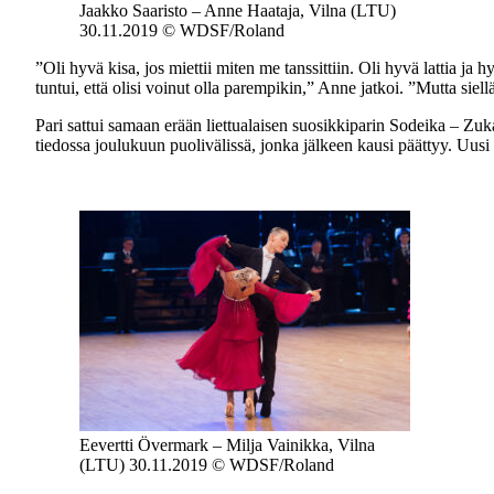
Jaakko Saaristo – Anne Haataja, Vilna (LTU)
30.11.2019 © WDSF/Roland
”Oli hyvä kisa, jos miettii miten me tanssittiin. Oli hyvä lattia ja
tuntui, että olisi voinut olla parempikin,” Anne jatkoi. ”Mutta siellä
Pari sattui samaan erään liettualaisen suosikkiparin Sodeika – Zuka
tiedossa joulukuun puolivälissä, jonka jälkeen kausi päättyy. Uu
Eevertti Övermark – Milja Vainikka, Vilna
(LTU) 30.11.2019 © WDSF/Roland