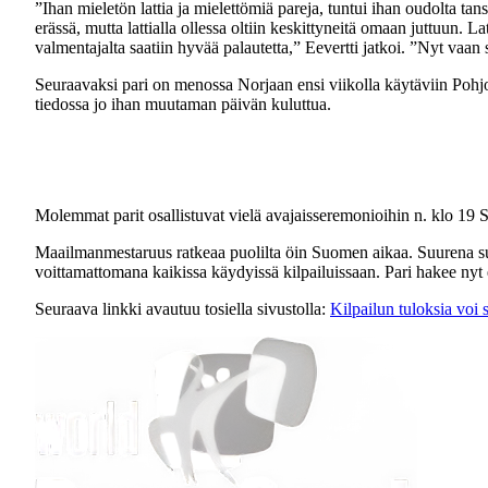
”Ihan mieletön lattia ja mielettömiä pareja, tuntui ihan oudolta ta
erässä, mutta lattialla ollessa oltiin keskittyneitä omaan juttuun. La
valmentajalta saatiin hyvää palautetta,” Eevertti jatkoi. ”Nyt vaan 
Seuraavaksi pari on menossa Norjaan ensi viikolla käytäviin Pohjo
tiedossa jo ihan muutaman päivän kuluttua.
Molemmat parit osallistuvat vielä avajaisseremonioihin n. klo 19
Maailmanmestaruus ratkeaa puolilta öin Suomen aikaa. Suurena suo
voittamattomana kaikissa käydyissä kilpailuissaan. Pari hakee ny
Seuraava linkki avautuu tosiella sivustolla:
Kilpailun tuloksia voi s