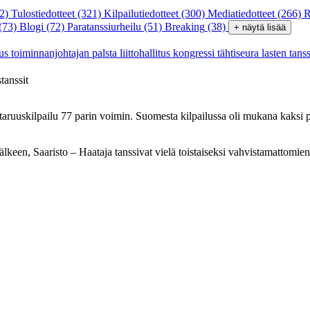
2)
Tulostiedotteet
(321)
Kilpailutiedotteet
(300)
Mediatiedotteet
(266)
R
(73)
Blogi
(72)
Paratanssiurheilu
(51)
Breaking
(38)
+ näytä lisää
tus
toiminnanjohtajan palsta
liittohallitus
kongressi
tähtiseura
lasten tans
stanssit
aruuskilpailu 77 parin voimin. Suomesta kilpailussa oli mukana kaksi 
lkeen, Saaristo – Haataja tanssivat vielä toistaiseksi vahvistamattomien