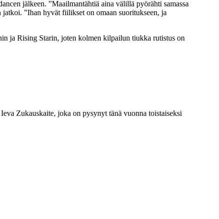
e-dancen jälkeen. ”Maailmantähtiä aina välillä pyörähti samassa
än jatkoi. ”Ihan hyvät fiilikset on omaan suoritukseen, ja
 ja Rising Starin, joten kolmen kilpailun tiukka rutistus on
Ieva Zukauskaite, joka on pysynyt tänä vuonna toistaiseksi