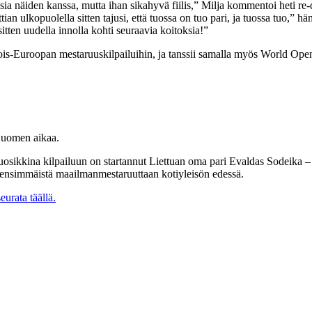
nssia näiden kanssa, mutta ihan sikahyvä fiilis,” Milja kommentoi heti r
ttian ulkopuolella sitten tajusi, että tuossa on tuo pari, ja tuossa tuo,” h
sitten uudella innolla kohti seuraavia koitoksia!”
is-Euroopan mestaruuskilpailuihin, ja tanssii samalla myös World Openin
 Suomen aikaa.
sikkina kilpailuun on startannut Liettuan oma pari Evaldas Sodeika – 
t ensimmäistä maailmanmestaruuttaan kotiyleisön edessä.
eurata täällä.