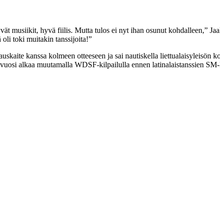
 hyvät musiikit, hyvä fiilis. Mutta tulos ei nyt ihan osunut kohdalleen,”
 oli toki muitakin tanssijoita!”
uskaite kanssa kolmeen otteeseen ja sai nautiskella liettualaisyleisön ko
si vuosi alkaa muutamalla WDSF-kilpailulla ennen latinalaistanssien SM