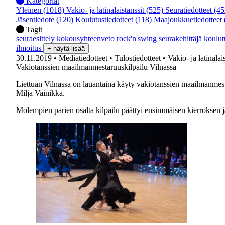
Kategoriat
Yleinen
(1018)
Vakio- ja latinalaistanssit
(525)
Seuratiedotteet
(45
Jäsentiedote
(120)
Koulutustiedotteet
(118)
Maajoukkuetiedotteet
Tagit
seuraesittely
kokousyhteenveto
rock'n'swing
seurakehittäjä
koulu
ilmoitus
+ näytä lisää
30.11.2019
• Mediatiedotteet
• Tulostiedotteet
• Vakio- ja latinalai
Vakiotanssien maailmanmestaruuskilpailu Vilnassa
Liettuan Vilnassa on lauantaina käyty vakiotanssien maailmanmest
Milja Vainikka.
Molempien parien osalta kilpailu päättyi ensimmäisen kierroksen jä