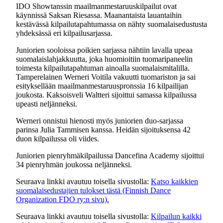
IDO Showtanssin maailmanmestaruuskilpailut ovat
käynnissä Saksan Riesassa. Maanantaista lauantaihin
kestävässä kilpailutapahtumassa on nähty suomalaisedustusta
yhdeksässä eri kilpailusarjassa.
Juniorien sooloissa poikien sarjassa nähtiin lavalla upeaa
suomalaislahjakkuutta, joka huomioitiin tuomaripaneelin
toimesta kilpailutapahtuman ainoalla suomalaismitalilla.
Tamperelainen Werneri Voitila vakuutti tuomariston ja sai
esityksellään maailmanmestaruuspronssia 16 kilpailijan
joukosta. Kaksoisveli Waltteri sijoittui samassa kilpailussa
upeasti neljänneksi.
Werneri onnistui hienosti myös juniorien duo-sarjassa
parinsa Julia Tammisen kanssa. Heidän sijoituksensa 42
duon kilpailussa oli viides.
Juniorien pienryhmäkilpailussa Dancefina Academy sijoittui
34 pienryhmän joukossa neljänneksi.
Seuraava linkki avautuu toisella sivustolla:
Katso kaikkien
suomalaisedustajien tulokset tästä (Finnish Dance
Organization FDO ry:n sivu).
Seuraava linkki avautuu toisella sivustolla:
Kilpailun kaikki