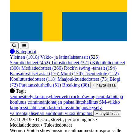
Kategoriat
Yleinen
(1018)
Vakio- ja latinalaistanssit
(525)
Seuratiedotteet
(452)
Tulostiedotteet
(321)
Kilpailutiedotteet
(300)
Mediatiedotteet
(266)
Rock'n'swing -tanssit
(194)
Kansainväliset asiat
(176)
Muut
(170)
Jäsentiedote
(122)
Koulutustiedotteet
(118)
Maajoukkuetiedotteet
(73)
Blogi
(72)
Paratanssiurheilu
(51)
Breaking
(38)
+ näytä lisää
Tagit
seuraesittely
kokousyhteenveto
rock'n'swing
seurakehittäjä
koulutus
toiminnanjohtajan palsta
liittohallitus
SM-viikko
kongressi
tähtiseura
lasten tanssin linjaus
kysely
valmentajalisenssi
auditointi
vuosi-ilmoitus
+ näytä lisää
23.11.2019
• Disco-, street-, performing arts
•
Mediatiedotteet
• Tulostiedotteet
Werneri Voitila showtanssin maailmanmestaruuspronssille