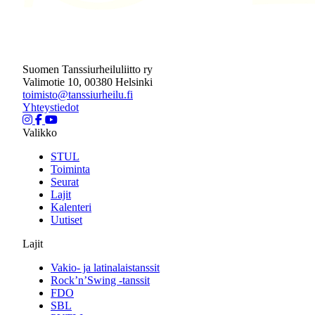
Suomen Tanssiurheiluliitto ry
Valimotie 10, 00380 Helsinki
toimisto@tanssiurheilu.fi
Yhteystiedot
Valikko
STUL
Toiminta
Seurat
Lajit
Kalenteri
Uutiset
Lajit
Vakio- ja latinalaistanssit
Rock’n’Swing -tanssit
FDO
SBL