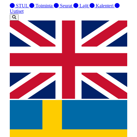
STUL
Toiminta
Seurat
Lajit
Kalenteri
Uutiset