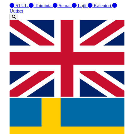
STUL
Toiminta
Seurat
Lajit
Kalenteri
Uutiset