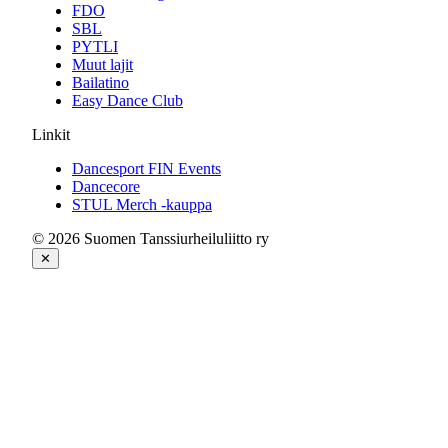
FDO
SBL
PYTLI
Muut lajit
Bailatino
Easy Dance Club
Linkit
Dancesport FIN Events
Dancecore
STUL Merch -kauppa
© 2026 Suomen Tanssiurheiluliitto ry
✕