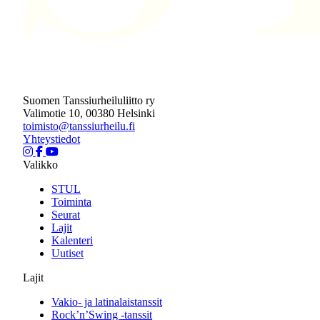
Suomen Tanssiurheiluliitto ry
Valimotie 10, 00380 Helsinki
toimisto@tanssiurheilu.fi
Yhteystiedot
Valikko
STUL
Toiminta
Seurat
Lajit
Kalenteri
Uutiset
Lajit
Vakio- ja latinalaistanssit
Rock’n’Swing -tanssit