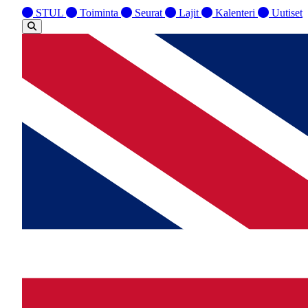
STUL
Toiminta
Seurat
Lajit
Kalenteri
Uutiset