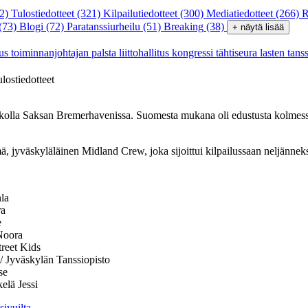
2)
Tulostiedotteet
(321)
Kilpailutiedotteet
(300)
Mediatiedotteet
(266)
R
(73)
Blogi
(72)
Paratanssiurheilu
(51)
Breaking
(38)
+ näytä lisää
tus
toiminnanjohtajan palsta
liittohallitus
kongressi
tähtiseura
lasten tans
ulostiedotteet
kolla Saksan Bremerhavenissa. Suomesta mukana oli edustusta kolmessa l
ä, jyväskyläläinen Midland Crew, joka sijoittui kilpailussaan neljänneks
nla
ra
e
Noora
reet Kids
 Jyväskylän Tanssiopisto
se
elä Jessi
sivuilta