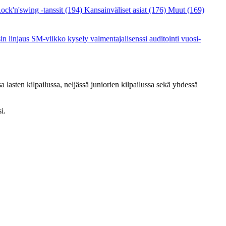
ock'n'swing -tanssit
(194)
Kansainväliset asiat
(176)
Muut
(169)
sin linjaus
SM-viikko
kysely
valmentajalisenssi
auditointi
vuosi-
asten kilpailussa, neljässä juniorien kilpailussa sekä yhdessä
i.