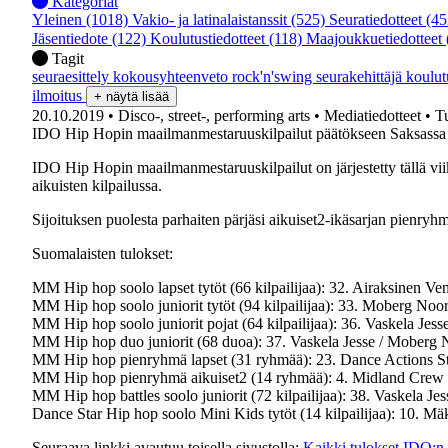
Kategoriat
Yleinen
(1018)
Vakio- ja latinalaistanssit
(525)
Seuratiedotteet
(45
Jäsentiedote
(122)
Koulutustiedotteet
(118)
Maajoukkuetiedotteet
Tagit
seuraesittely
kokousyhteenveto
rock'n'swing
seurakehittäjä
koulu
ilmoitus
+ näytä lisää
20.10.2019
• Disco-, street-, performing arts
• Mediatiedotteet
• T
IDO Hip Hopin maailmanmestaruuskilpailut päätökseen Saksassa
IDO Hip Hopin maailmanmestaruuskilpailut on järjestetty tällä vii
aikuisten kilpailussa.
Sijoituksen puolesta parhaiten pärjäsi aikuiset2-ikäsarjan pienryhm
Suomalaisten tulokset:
MM Hip hop soolo lapset tytöt (66 kilpailijaa): 32. Airaksinen Ve
MM Hip hop soolo juniorit tytöt (94 kilpailijaa): 33. Moberg Noo
MM Hip hop soolo juniorit pojat (64 kilpailijaa): 36. Vaskela Jess
MM Hip hop duo juniorit (68 duoa): 37. Vaskela Jesse / Moberg 
MM Hip hop pienryhmä lapset (31 ryhmää): 23. Dance Actions St
MM Hip hop pienryhmä aikuiset2 (14 ryhmää): 4. Midland Crew /
MM Hip hop battles soolo juniorit (72 kilpailijaa): 38. Vaskela Jes
Dance Star Hip hop soolo Mini Kids tytöt (14 kilpailijaa): 10. Mäk
Seuraava linkki avautuu toisella sivustolla:
Kaikki tulokset IDO:n 