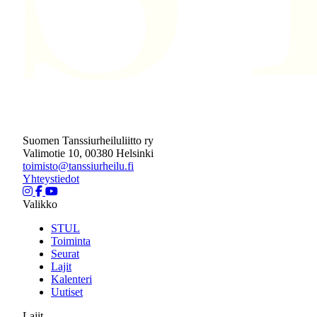
Suomen Tanssiurheiluliitto ry
Valimotie 10, 00380 Helsinki
toimisto@tanssiurheilu.fi
Yhteystiedot
Valikko
STUL
Toiminta
Seurat
Lajit
Kalenteri
Uutiset
Lajit