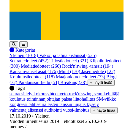
Kategoriat
Yleinen
(1018)
Vakio- ja latinalaistanssit
(525)
Seuratiedotteet
(452)
Tulostiedotteet
(321)
Kilpailutiedotteet
(300)
Mediatiedotteet
(266)
Rock'n'swing -tanssit
(194)
Kansainväliset asiat
(176)
Muut
(170)
Jäsentiedote
(122)
Koulutustiedotteet
(118)
Maajoukkuetiedotteet
(73)
Blogi
(72)
Paratanssiurheilu
(51)
Breaking
(38)
+ näytä lisää
Tagit
seuraesittely
kokousyhteenveto
rock'n'swing
seurakehittäjä
koulutus
toiminnanjohtajan palsta
liittohallitus
SM-viikko
kongressi
tähtiseura
lasten tanssin linjaus
kysely
valmentajalisenssi
auditointi
vuosi-ilmoitus
+ näytä lisää
17.10.2019
• Yleinen
Vuoden urheiluseura 2019 – ehdotukset 25.10.2019
mennessä