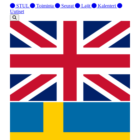
STUL
Toiminta
Seurat
Lajit
Kalenteri
Uutiset