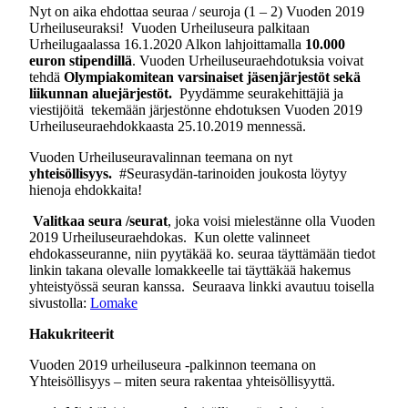
Nyt on aika ehdottaa seuraa / seuroja (1 – 2) Vuoden 2019
Urheiluseuraksi! Vuoden Urheiluseura palkitaan
Urheilugaalassa 16.1.2020 Alkon lahjoittamalla
10.000
euron stipendillä
. Vuoden Urheiluseuraehdotuksia voivat
tehdä
Olympiakomitean varsinaiset jäsenjärjestöt sekä
liikunnan aluejärjestöt.
Pyydämme seurakehittäjiä ja
viestijöitä tekemään järjestönne ehdotuksen Vuoden 2019
Urheiluseuraehdokkaasta 25.10.2019 mennessä.
Vuoden Urheiluseuravalinnan teemana on nyt
yhteisöllisyys.
#Seurasydän-tarinoiden joukosta löytyy
hienoja ehdokkaita!
Valitkaa seura /seurat
, joka voisi mielestänne olla Vuoden
2019 Urheiluseuraehdokas. Kun olette valinneet
ehdokasseuranne, niin pyytäkää ko. seuraa täyttämään tiedot
linkin takana olevalle lomakkeelle tai täyttäkää hakemus
yhteistyössä seuran kanssa. Seuraava linkki avautuu toisella
sivustolla:
Lomake
Hakukriteerit
Vuoden 2019 urheiluseura -palkinnon teemana on
Yhteisöllisyys – miten seura rakentaa yhteisöllisyyttä.