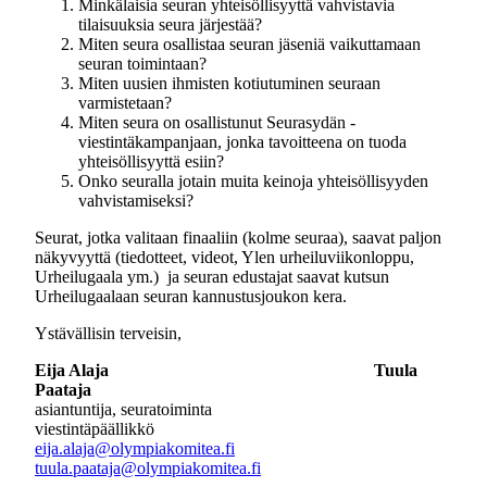
Minkälaisia seuran yhteisöllisyyttä vahvistavia
tilaisuuksia seura järjestää?
Miten seura osallistaa seuran jäseniä vaikuttamaan
seuran toimintaan?
Miten uusien ihmisten kotiutuminen seuraan
varmistetaan?
Miten seura on osallistunut Seurasydän -
viestintäkampanjaan, jonka tavoitteena on tuoda
yhteisöllisyyttä esiin?
Onko seuralla jotain muita keinoja yhteisöllisyyden
vahvistamiseksi?
Seurat, jotka valitaan finaaliin (kolme seuraa), saavat paljon
näkyvyyttä (tiedotteet, videot, Ylen urheiluviikonloppu,
Urheilugaala ym.) ja seuran edustajat saavat kutsun
Urheilugaalaan seuran kannustusjoukon kera.
Ystävällisin terveisin,
Eija Alaja Tuula
Paataja
asiantuntija, seuratoiminta
viestintäpäällikkö
eija.alaja@olympiakomitea.fi
tuula.paataja@olympiakomitea.fi