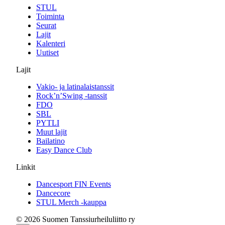
STUL
Toiminta
Seurat
Lajit
Kalenteri
Uutiset
Lajit
Vakio- ja latinalaistanssit
Rock’n’Swing -tanssit
FDO
SBL
PYTLI
Muut lajit
Bailatino
Easy Dance Club
Linkit
Dancesport FIN Events
Dancecore
STUL Merch -kauppa
© 2026 Suomen Tanssiurheiluliitto ry