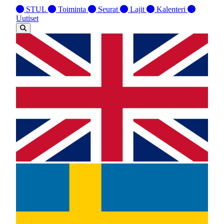
STUL
Toiminta
Seurat
Lajit
Kalenteri
Uutiset