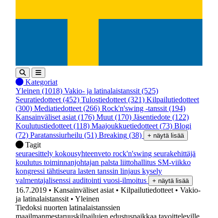
Kategoriat
Yleinen
(1018)
Vakio- ja latinalaistanssit
(525)
Seuratiedotteet
(452)
Tulostiedotteet
(321)
Kilpailutiedotteet
(300)
Mediatiedotteet
(266)
Rock'n'swing -tanssit
(194)
Kansainväliset asiat
(176)
Muut
(170)
Jäsentiedote
(122)
Koulutustiedotteet
(118)
Maajoukkuetiedotteet
(73)
Blogi
(72)
Paratanssiurheilu
(51)
Breaking
(38)
+ näytä lisää
Tagit
seuraesittely
kokousyhteenveto
rock'n'swing
seurakehittäjä
koulutus
toiminnanjohtajan palsta
liittohallitus
SM-viikko
kongressi
tähtiseura
lasten tanssin linjaus
kysely
valmentajalisenssi
auditointi
vuosi-ilmoitus
+ näytä lisää
16.7.2019
• Kansainväliset asiat
• Kilpailutiedotteet
• Vakio-
ja latinalaistanssit
• Yleinen
Tiedoksi nuorten latinalaistanssien
maailmanmestaruuskilpailujen edustuspaikkaa tavoitteleville