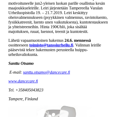
motivoituneelle jun2-yleisen luokan parille osallistua kesän
maajoukkueleirille. Leiri järjestetään Tampereella Varalan
Urheiluopistolla 19. – 21.7.2019. Leiri keskittyy
oheisvalmennukseen (psyykkinen valmennus, ravintoluento,
fysiikkatreenit, luento unen vaikutuksesta), kuntotestaukseen
ja yhteistreeneihin. Hinta 190€/hlö, joka sisältää
majoituksen, ruuat, luennot, treenit ja kuntotestit.
Lähetä vapaamuotoinen hakemus
24.6. mennessä
osoitteeseen
toimisto@tanssiurheilu.fi
. Valinnan leirille
pääsevistä tekee hakemusten perusteella huippu-
urheiluvaliokunta.
Santtu Otsamo
E-mail:
santtu.otsamo@dancecare.fi
www.dancecare.fi
Tel. +358405043823
Tampere, Finland