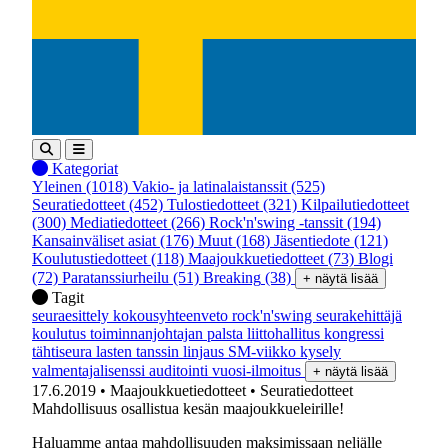
Kategoriat
Yleinen
(1018)
Vakio- ja latinalaistanssit
(525)
Seuratiedotteet
(452)
Tulostiedotteet
(321)
Kilpailutiedotteet
(300)
Mediatiedotteet
(266)
Rock'n'swing -tanssit
(194)
Kansainväliset asiat
(176)
Muut
(168)
Jäsentiedote
(121)
Koulutustiedotteet
(118)
Maajoukkuetiedotteet
(73)
Blogi
(72)
Paratanssiurheilu
(51)
Breaking
(38)
+ näytä lisää
Tagit
seuraesittely
kokousyhteenveto
rock'n'swing
seurakehittäjä
koulutus
toiminnanjohtajan palsta
liittohallitus
kongressi
tähtiseura
lasten tanssin linjaus
SM-viikko
kysely
valmentajalisenssi
auditointi
vuosi-ilmoitus
+ näytä lisää
17.6.2019
• Maajoukkuetiedotteet
• Seuratiedotteet
Mahdollisuus osallistua kesän maajoukkueleirille!
Haluamme antaa mahdollisuuden maksimissaan neljälle