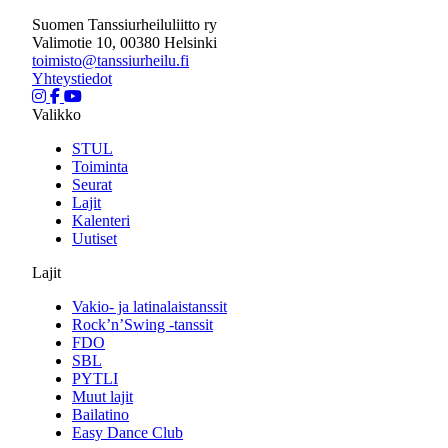
Suomen Tanssiurheiluliitto ry
Valimotie 10, 00380 Helsinki
toimisto@tanssiurheilu.fi
Yhteystiedot
Valikko
STUL
Toiminta
Seurat
Lajit
Kalenteri
Uutiset
Lajit
Vakio- ja latinalaistanssit
Rock’n’Swing -tanssit
FDO
SBL
PYTLI
Muut lajit
Bailatino
Easy Dance Club