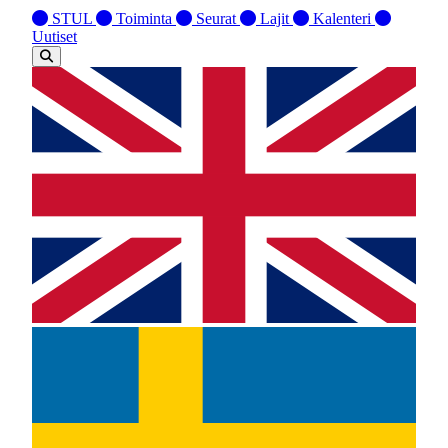
STUL
Toiminta
Seurat
Lajit
Kalenteri
Uutiset