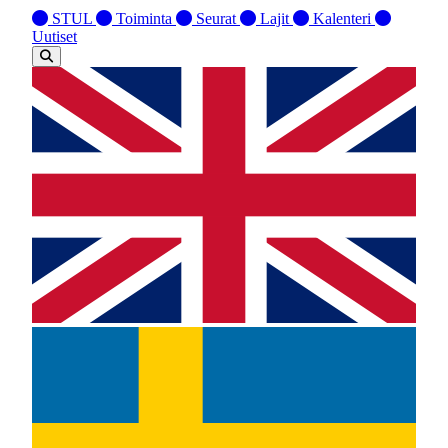
STUL
Toiminta
Seurat
Lajit
Kalenteri
Uutiset