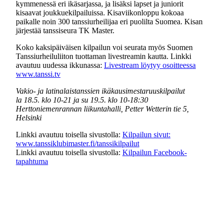
kymmenessä eri ikäsarjassa, ja lisäksi lapset ja juniorit
kisaavat joukkuekilpailuissa. Kisaviikonloppu kokoaa
paikalle noin 300 tanssiurheilijaa eri puolilta Suomea. Kisan
järjestää tanssiseura TK Master.
Koko kaksipäiväisen kilpailun voi seurata myös Suomen
Tanssiurheiluliiton tuottaman livestreamin kautta. Linkki
avautuu uudessa ikkunassa:
Livestream löytyy osoitteessa
www.tanssi.tv
Vakio- ja latinalaistanssien ikäkausimestaruuskilpailut
la 18.5. klo 10-21 ja
su 19.5. klo 10-18:30
Herttoniemenrannan liikuntahalli, Petter Wetterin tie 5,
Helsinki
Linkki avautuu toisella sivustolla:
Kilpailun sivut:
www.tanssiklubimaster.fi/tanssikilpailut
Linkki avautuu toisella sivustolla:
Kilpailun Facebook-
tapahtuma