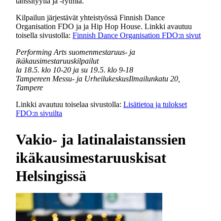
tanssityyliä ja -rytmiä.
Kilpailun järjestävät yhteistyössä Finnish Dance
Organisation FDO ja ja Hip Hop House. Linkki avautuu
toisella sivustolla:
Finnish Dance Organisation FDO:n sivut
Performing Arts suomenmestaruus- ja
ikäkausimestaruuskilpailut
la 18.5. klo 10-20 ja
su 19.5. klo 9-18
Tampereen Messu- ja UrheilukeskusIlmailunkatu 20,
Tampere
Linkki avautuu toiselaa sivustolla:
Lisätietoa ja tulokset
FDO:n sivuilta
Vakio- ja latinalaistanssien
ikäkausimestaruuskisat
Helsingissä