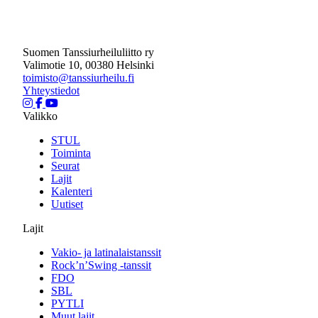
Suomen Tanssiurheiluliitto ry
Valimotie 10, 00380 Helsinki
toimisto@tanssiurheilu.fi
Yhteystiedot
Valikko
STUL
Toiminta
Seurat
Lajit
Kalenteri
Uutiset
Lajit
Vakio- ja latinalaistanssit
Rock’n’Swing -tanssit
FDO
SBL
PYTLI
Muut lajit