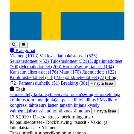
Kategoriat
Yleinen
(1018)
Vakio- ja latinalaistanssit
(525)
Seuratiedotteet
(452)
Tulostiedotteet
(321)
Kilpailutiedotteet
(300)
Mediatiedotteet
(266)
Rock'n'swing -tanssit
(194)
Kansainväliset asiat
(176)
Muut
(170)
Jäsentiedote
(122)
Koulutustiedotteet
(118)
Maajoukkuetiedotteet
(73)
Blogi
(72)
Paratanssiurheilu
(51)
Breaking
(38)
+ näytä lisää
Tagit
seuraesittely
kokousyhteenveto
rock'n'swing
seurakehittäjä
koulutus
toiminnanjohtajan palsta
liittohallitus
SM-viikko
kongressi
tähtiseura
lasten tanssin linjaus
kysely
valmentajalisenssi
auditointi
vuosi-ilmoitus
+ näytä lisää
17.5.2019
• Disco-, street-, performing arts
•
Kilpailutiedotteet
• Rock'n'swing -tanssit
• Vakio- ja
latinalaistanssit
• Yleinen
Tanssiurheilun superviikonlopun aattona