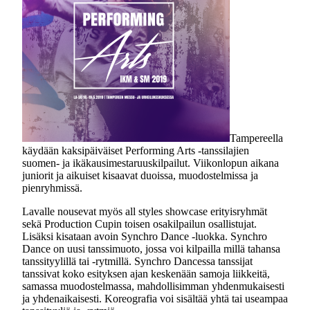
Tampereella
käydään kaksipäiväiset Performing Arts -tanssilajien
suomen- ja ikäkausimestaruuskilpailut. Viikonlopun aikana
juniorit ja aikuiset kisaavat duoissa, muodostelmissa ja
pienryhmissä.
Lavalle nousevat myös all styles showcase erityisryhmät
sekä Production Cupin toisen osakilpailun osallistujat.
Lisäksi kisataan avoin Synchro Dance -luokka. Synchro
Dance on uusi tanssimuoto, jossa voi kilpailla millä tahansa
tanssityylillä tai -rytmillä. Synchro Dancessa tanssijat
tanssivat koko esityksen ajan keskenään samoja liikkeitä,
samassa muodostelmassa, mahdollisimman yhdenmukaisesti
ja yhdenaikaisesti. Koreografia voi sisältää yhtä tai useampaa