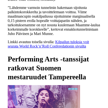
”Lähdemme varmoin tunnelmin hakemaan sijoitusta
palkintokorokkeelta ja tavoittelemaan voittoa. Viime
maailmancupin osakilpailussa sijoituimme marginaalisella
0,15 pisteen erolla hopealle voittajapariin nähden, ja
tarkoituksenamme on nyt nousta kuulemaan Maamme-laulua
korkeimmalle korokkeelle”, kertovat ennakkotunnelmistaan
Juho Päivinen ja Mari Munne.
Linkki avautuu toisella sivulla:
Kilpailun tuloksia voit
seurata World Rock’n’Roll Conferedationin sivuilta
Performing Arts -tanssijat
ratkovat Suomen
mestaruudet Tampereella