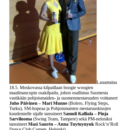
Lauantaina
18.5. Moskovassa kilpaillaan boogie woogien
maailmancupin osakilpailu, johon osallistuu Suomesta
vastikään pohjoismaiden- ja suomenmestaruuden voittaneet
Juho Päivinen – Mari Munne
(Bolero, Flying Steps,
Turku), SM-hopeaa ja Pohjoismaisten mestaruuskisojen
kuudennelle sijalle tanssineet
Samuli Kalliala – Pinja
Sarviluoma
(Swing Team, Tampere) sekä PM-nelosiksi
tanssineet
Masi Saurén – Anna Tuytuynyuk
Rock’n’Roll
Dance Club Comets, Helsinki).