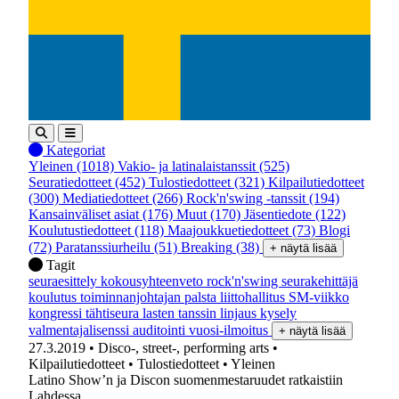
Kategoriat
Yleinen
(1018)
Vakio- ja latinalaistanssit
(525)
Seuratiedotteet
(452)
Tulostiedotteet
(321)
Kilpailutiedotteet
(300)
Mediatiedotteet
(266)
Rock'n'swing -tanssit
(194)
Kansainväliset asiat
(176)
Muut
(170)
Jäsentiedote
(122)
Koulutustiedotteet
(118)
Maajoukkuetiedotteet
(73)
Blogi
(72)
Paratanssiurheilu
(51)
Breaking
(38)
+ näytä lisää
Tagit
seuraesittely
kokousyhteenveto
rock'n'swing
seurakehittäjä
koulutus
toiminnanjohtajan palsta
liittohallitus
SM-viikko
kongressi
tähtiseura
lasten tanssin linjaus
kysely
valmentajalisenssi
auditointi
vuosi-ilmoitus
+ näytä lisää
27.3.2019
• Disco-, street-, performing arts
•
Kilpailutiedotteet
• Tulostiedotteet
• Yleinen
Latino Show’n ja Discon suomenmestaruudet ratkaistiin
Lahdessa