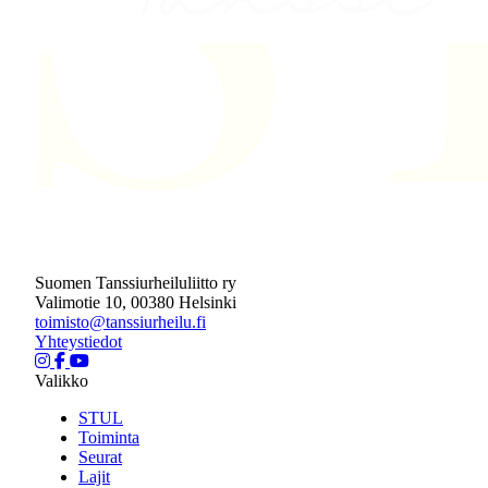
Suomen Tanssiurheiluliitto ry
Valimotie 10, 00380 Helsinki
toimisto@tanssiurheilu.fi
Yhteystiedot
Valikko
STUL
Toiminta
Seurat
Lajit