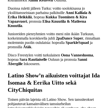
kolmanneksi
Aamu Redsven
Oulusta.
Duoissa ruletti jälleen Turku: voitto soolokisassa jo
yksilötansseistaan parhaina palkituille
Anni Kalliala &
Erika Heikkilä
, hopeaa
Kukka Tuominen & Kira
Vapaavuori
, pronssia
Elisa Knuutila & Matleena
Knuutila
.
Junioreiden pienryhmien voitto meni niin ikään Turkuun,
korkeimmalla korokkeella juhli
2paDance Super
, rinnallaan
molemmin puolin oululaisia: hopealla
SparkleSquad
ja
pronssilla
Ätäk
.
Disco Freestylen voitti turkulainen
Oona Vannesluoma
,
hopeaa
Sara Rautiaiselle
Ouluun ja pronssia
Sanni
Åbergille
Inkooseen.
Latino Show’n aikuisten voittajat Ida
Isomaa & Eerika Uitto sekä
CityChiquitas
Toinen päivän lajeista oli Latino Show. Sen tanssiteokset
pohjautuvat kansainvälisen tanssiurheilun