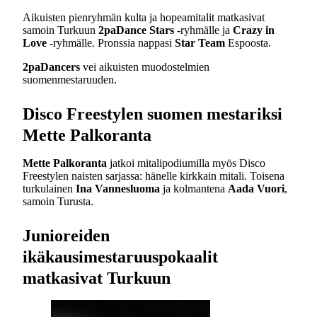
Aikuisten pienryhmän kulta ja hopeamitalit matkasivat
samoin Turkuun
2paDance Stars
-ryhmälle ja
Crazy in
Love
-ryhmälle. Pronssia nappasi
Star Team
Espoosta.
2paDancers
vei aikuisten muodostelmien
suomenmestaruuden.
Disco Freestylen suomen mestariksi
Mette Palkoranta
Mette Palkoranta
jatkoi mitalipodiumilla myös Disco
Freestylen naisten sarjassa: hänelle kirkkain mitali. Toisena
turkulainen
Ina Vannesluoma
ja kolmantena
Aada Vuori
,
samoin Turusta.
Junioreiden
ikäkausimestaruuspokaalit
matkasivat Turkuun