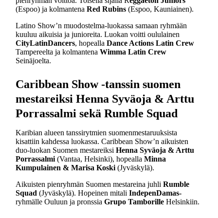
pienryhmän voittoa. Toisella sijalla R
eggaeton Juniors
(Espoo) ja kolmantena
Red Rubins
(Espoo, Kauniainen).
Latino Show’n muodostelma-luokassa samaan ryhmään
kuuluu aikuisia ja junioreita. Luokan voitti oululainen
CityLatinDancers
, hopealla
Dance Actions Latin Crew
Tampereelta ja kolmantena
Wimma Latin Crew
Seinäjoelta.
Caribbean Show -tanssin suomen
mestareiksi Henna Syväoja & Arttu
Porrassalmi sekä Rumble Squad
Karibian alueen tanssirytmien suomenmestaruuksista
kisattiin kahdessa luokassa. Caribbean Show’n aikuisten
duo-luokan Suomen mestareiksi
Henna Syväoja & Arttu
Porrassalmi
(Vantaa, Helsinki), hopealla
Minna
Kumpulainen & Marisa Koski
(Jyväskylä).
Aikuisten pienryhmän Suomen mestareina juhli
Rumble
Squad
(Jyväskylä). Hopeinen mitali
IndepenDamas-
ryhmälle Ouluun ja pronssia
Grupo Tamborille
Helsinkiin.