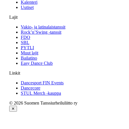
Kalenteri
Uutiset
Lajit
Vakio- ja latinalaistanssit
Rock’n’Swing -tanssit
FDO
SBL
PYTLI
Muut lajit
Bailatino
Easy Dance Club
Linkit
Dancesport FIN Events
Dancecore
STUL Merch -kauppa
© 2026 Suomen Tanssiurheiluliitto ry
✕