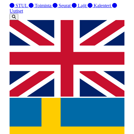
STUL
Toiminta
Seurat
Lajit
Kalenteri
Uutiset