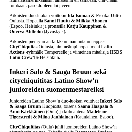
latinalaisamerikkalaisiin tansseihin eli sambaan, cha-chaan,
rumbaan, paso dobleen tai jiveen.
Aikuisten duo-luokan voittoon
Ida Isomaa & Eerika Uitto
Oulusta. Hopealla
Sanni Ruutu & Miikka Ahonen
(Espoo, Helsinki) ja pronssilla
Katju Kauppinen &
Onerva Ahlholm
(Jyväskylä).
Aikuisten pienryhmän kirkkaimman mitalin nappasi
CityChiquitas
Oulusta, himmeämpi hopea meni
Latin
Actions
-ryhmälle Tampereelle ja viimeinen mitalisija
HSDS
Latin Crew’lle
Helsinkiin.
Inkeri Salo & Saaga Bruun sekä
citychiquititas
Latino Show’n
junioreiden suomenmestareiksi
Junioreiden Latino Show’n duo-luokan voittivat
Inkeri Salo
& Saaga Bruun
Kuopiosta, toisena
Saana Haapala &
Anni Kärkkäinen
(Oulu) ja kolmantena
Madeleine
Tigerstredt & Miina Jauhiainen
(Kauniainen, Espoo).
CityChiquititas
(Oulu) juhli juonioreiden Latino Show’n