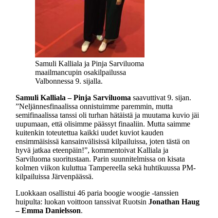
Samuli Kalliala ja Pinja Sarviluoma
maailmancupin osakilpailussa
Valbonnessa 9. sijalla.
Samuli Kalliala – Pinja Sarviluoma
saavuttivat 9. sijan.
”Neljännesfinaalissa onnistuimme paremmin, mutta
semifinaalissa tanssi oli turhan hätäistä ja muutama kuvio jäi
uupumaan, että olisimme päässyt finaaliin. Mutta saimme
kuitenkin toteutettua kaikki uudet kuviot kauden
ensimmäisissä kansainvälisissä kilpailuissa, joten tästä on
hyvä jatkaa eteenpäin!”, kommentoivat Kalliala ja
Sarviluoma suoritustaan. Parin suunnitelmissa on kisata
kolmen viikon kuluttua Tampereella sekä huhtikuussa PM-
kilpailuissa Järvenpäässä.
Luokkaan osallistui 46 paria boogie woogie -tanssien
huipulta: luokan voittoon tanssivat Ruotsin
Jonathan Haug
– Emma Danielsson
.