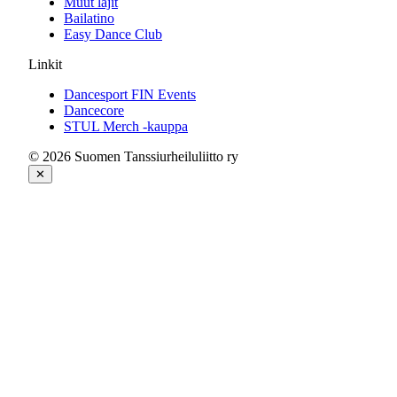
Muut lajit
Bailatino
Easy Dance Club
Linkit
Dancesport FIN Events
Dancecore
STUL Merch -kauppa
© 2026 Suomen Tanssiurheiluliitto ry
✕