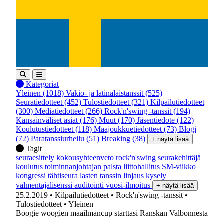
Kategoriat
Yleinen
(1018)
Vakio- ja latinalaistanssit
(525)
Seuratiedotteet
(452)
Tulostiedotteet
(321)
Kilpailutiedotteet
(300)
Mediatiedotteet
(266)
Rock'n'swing -tanssit
(194)
Kansainväliset asiat
(176)
Muut
(170)
Jäsentiedote
(122)
Koulutustiedotteet
(118)
Maajoukkuetiedotteet
(73)
Blogi
(72)
Paratanssiurheilu
(51)
Breaking
(38)
+ näytä lisää
Tagit
seuraesittely
kokousyhteenveto
rock'n'swing
seurakehittäjä
koulutus
toiminnanjohtajan palsta
liittohallitus
SM-viikko
kongressi
tähtiseura
lasten tanssin linjaus
kysely
valmentajalisenssi
auditointi
vuosi-ilmoitus
+ näytä lisää
25.2.2019
• Kilpailutiedotteet
• Rock'n'swing -tanssit
•
Tulostiedotteet
• Yleinen
Boogie woogien maailmancup starttasi Ranskan Valbonnesta