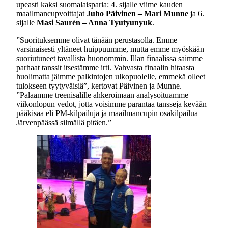
upeasti kaksi suomalaisparia: 4. sijalle viime kauden
maailmancupvoittajat
Juho Päivinen – Mari Munne
ja 6.
sijalle
Masi Saurén – Anna Tyutyunyuk
.
”Suorituksemme olivat tänään perustasolla. Emme
varsinaisesti yltäneet huippuumme, mutta emme myöskään
suoriutuneet tavallista huonommin. Illan finaalissa saimme
parhaat tanssit itsestämme irti. Vahvasta finaalin hitaasta
huolimatta jäimme palkintojen ulkopuolelle, emmekä olleet
tulokseen tyytyväisiä”, kertovat Päivinen ja Munne.
”Palaamme treenisalille ahkeroimaan analysoituamme
viikonlopun vedot, jotta voisimme parantaa tansseja kevään
pääkisaa eli PM-kilpailuja ja maailmancupin osakilpailua
Järvenpäässä silmällä pitäen.”