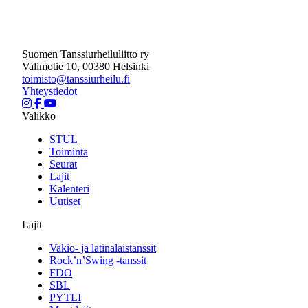
Suomen Tanssiurheiluliitto ry
Valimotie 10, 00380 Helsinki
toimisto@tanssiurheilu.fi
Yhteystiedot
Valikko
STUL
Toiminta
Seurat
Lajit
Kalenteri
Uutiset
Lajit
Vakio- ja latinalaistanssit
Rock’n’Swing -tanssit
FDO
SBL
PYTLI