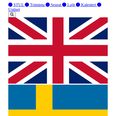
STUL
Toiminta
Seurat
Lajit
Kalenteri
Uutiset