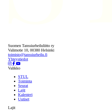
Suomen Tanssiurheiluliitto ry
Valimotie 10, 00380 Helsinki
toimisto@tanssiurheilu.fi
Yhteystiedot
Valikko
STUL
Toiminta
Seurat
Lajit
Kalenteri
Uutiset
Lajit