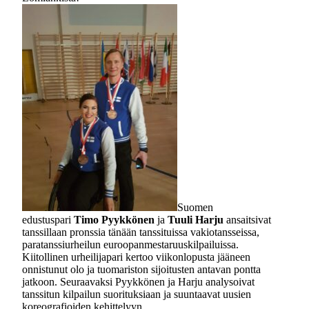
Suomen
edustuspari
Timo Pyykkönen
ja
Tuuli Harju
ansaitsivat
tanssillaan pronssia tänään tanssituissa vakiotansseissa,
paratanssiurheilun euroopanmestaruuskilpailuissa.
Kiitollinen urheilijapari kertoo viikonlopusta jääneen
onnistunut olo ja tuomariston sijoitusten antavan pontta
jatkoon. Seuraavaksi Pyykkönen ja Harju analysoivat
tanssitun kilpailun suorituksiaan ja suuntaavat uusien
koreografioiden kehittelyyn.