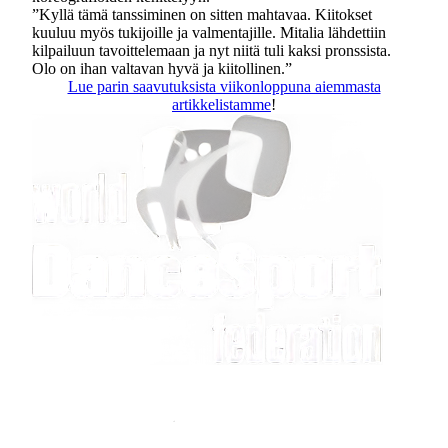
”Kyllä tämä tanssiminen on sitten mahtavaa. Kiitokset
kuuluu myös tukijoille ja valmentajille. Mitalia lähdettiin
kilpailuun tavoittelemaan ja nyt niitä tuli kaksi pronssista.
Olo on ihan valtavan hyvä ja kiitollinen.”
Lue parin saavutuksista viikonloppuna aiemmasta
artikkelistamme
!