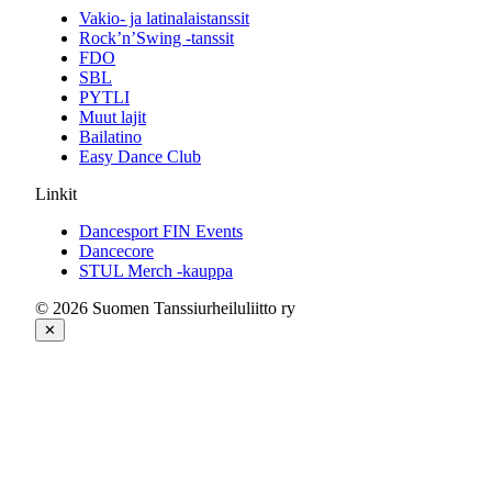
Vakio- ja latinalaistanssit
Rock’n’Swing -tanssit
FDO
SBL
PYTLI
Muut lajit
Bailatino
Easy Dance Club
Linkit
Dancesport FIN Events
Dancecore
STUL Merch -kauppa
© 2026 Suomen Tanssiurheiluliitto ry
✕