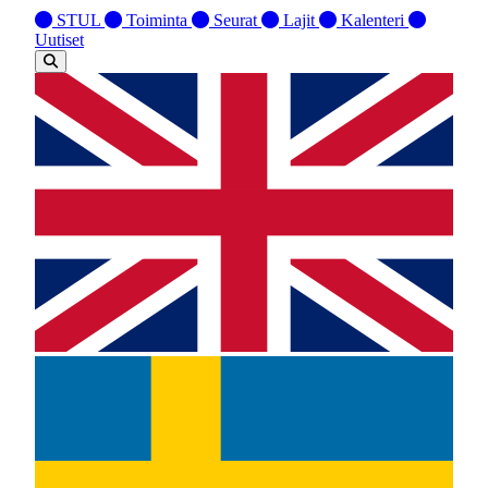
STUL
Toiminta
Seurat
Lajit
Kalenteri
Uutiset