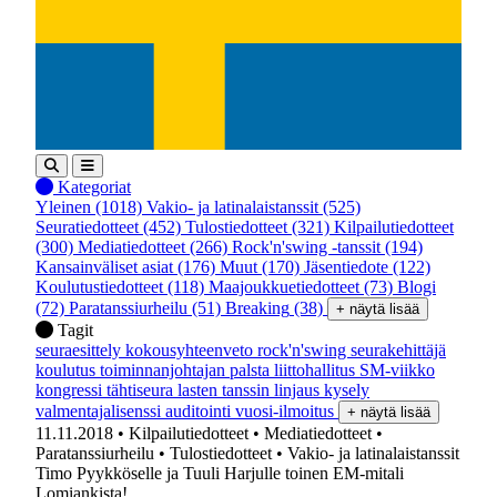
Kategoriat
Yleinen
(1018)
Vakio- ja latinalaistanssit
(525)
Seuratiedotteet
(452)
Tulostiedotteet
(321)
Kilpailutiedotteet
(300)
Mediatiedotteet
(266)
Rock'n'swing -tanssit
(194)
Kansainväliset asiat
(176)
Muut
(170)
Jäsentiedote
(122)
Koulutustiedotteet
(118)
Maajoukkuetiedotteet
(73)
Blogi
(72)
Paratanssiurheilu
(51)
Breaking
(38)
+ näytä lisää
Tagit
seuraesittely
kokousyhteenveto
rock'n'swing
seurakehittäjä
koulutus
toiminnanjohtajan palsta
liittohallitus
SM-viikko
kongressi
tähtiseura
lasten tanssin linjaus
kysely
valmentajalisenssi
auditointi
vuosi-ilmoitus
+ näytä lisää
11.11.2018
• Kilpailutiedotteet
• Mediatiedotteet
•
Paratanssiurheilu
• Tulostiedotteet
• Vakio- ja latinalaistanssit
Timo Pyykköselle ja Tuuli Harjulle toinen EM-mitali
Lomiankista!