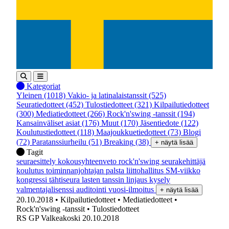
Kategoriat
Yleinen
(1018)
Vakio- ja latinalaistanssit
(525)
Seuratiedotteet
(452)
Tulostiedotteet
(321)
Kilpailutiedotteet
(300)
Mediatiedotteet
(266)
Rock'n'swing -tanssit
(194)
Kansainväliset asiat
(176)
Muut
(170)
Jäsentiedote
(122)
Koulutustiedotteet
(118)
Maajoukkuetiedotteet
(73)
Blogi
(72)
Paratanssiurheilu
(51)
Breaking
(38)
+ näytä lisää
Tagit
seuraesittely
kokousyhteenveto
rock'n'swing
seurakehittäjä
koulutus
toiminnanjohtajan palsta
liittohallitus
SM-viikko
kongressi
tähtiseura
lasten tanssin linjaus
kysely
valmentajalisenssi
auditointi
vuosi-ilmoitus
+ näytä lisää
20.10.2018
• Kilpailutiedotteet
• Mediatiedotteet
•
Rock'n'swing -tanssit
• Tulostiedotteet
RS GP Valkeakoski 20.10.2018