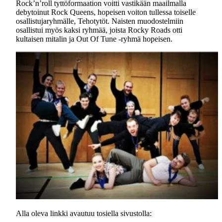
Rock’n’roll tyttöformaation voitti vastikään maailmalla
debytoinut Rock Queens, hopeisen voiton tullessa toiselle
osallistujaryhmälle, Tehotytöt. Naisten muodostelmiin
osallistui myös kaksi ryhmää, joista Rocky Roads otti
kultaisen mitalin ja Out Of Tune -ryhmä hopeisen.
Alla oleva linkki avautuu tosiella sivustolla: