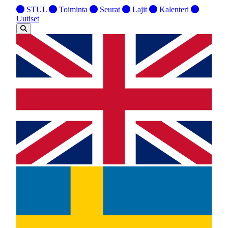
STUL
Toiminta
Seurat
Lajit
Kalenteri
Uutiset