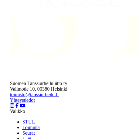
Suomen Tanssiurheiluliitto ry
Valimotie 10, 00380 Helsinki
toimisto@tanssiurheilu.fi
Yhteystiedot
Valikko
STUL
Toiminta
Seurat
Lajit