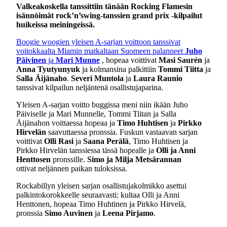
Valkeakoskella tanssittiin tänään Rocking Flamesin
isännöimät rock’n’swing-tanssien grand prix -kilpailut
huikeissa meiningeissä.
Boogie woogien yleisen A-sarjan voittoon tanssivat
voitokkaalta Miamin matkaltaan Suomeen palanneet
Juho
Päivinen
ja
Mari Munne
, hopeaa voittivat
Masi Saurén
ja
Anna Tyutyunyuk
ja kolmansina palkittiin
Tommi Tiitta
ja
Salla Äijänaho
.
Severi Muntola
ja
Laura Raunio
tanssivat kilpailun neljäntenä osallistujaparina.
Yleisen A-sarjan voitto buggissa meni niin ikään Juho
Päiviselle ja Mari Munnelle, Tommi Tiitan ja Salla
Äijänahon voittaessa hopeaa ja
Timo Huhtisen
ja
Pirkko
Hirvelän
saavuttaessa pronssia. Fuskun vastaavan sarjan
voittivat
Olli Rasi
ja
Saana Perälä
, Timo Huhtisen ja
Pirkko Hirvelän tanssiessa tässä hopealle ja
Olli ja Anni
Henttosen
pronssille.
Simo ja Milja Metsärannan
ottivat neljännen paikan tuloksissa.
Rockabillyn yleisen sarjan osallistujakolmikko asettui
palkintokorokkeelle seuraavasti: kultaa Olli ja Anni
Henttonen, hopeaa Timo Huhtinen ja Pirkko Hirvelä,
pronssia
Simo Auvinen
ja
Leena Pirjamo
.