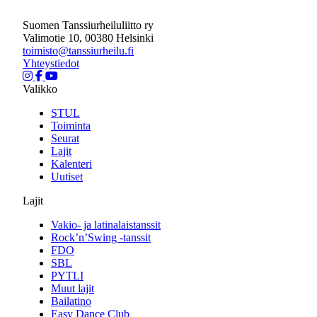
Suomen Tanssiurheiluliitto ry
Valimotie 10, 00380 Helsinki
toimisto@tanssiurheilu.fi
Yhteystiedot
Valikko
STUL
Toiminta
Seurat
Lajit
Kalenteri
Uutiset
Lajit
Vakio- ja latinalaistanssit
Rock’n’Swing -tanssit
FDO
SBL
PYTLI
Muut lajit
Bailatino
Easy Dance Club