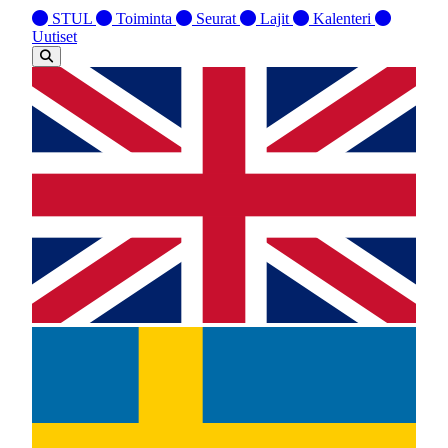
STUL
Toiminta
Seurat
Lajit
Kalenteri
Uutiset