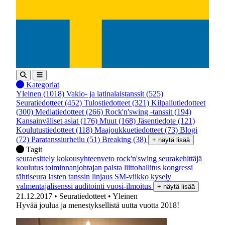
Kategoriat
Yleinen
(1018)
Vakio- ja latinalaistanssit
(525)
Seuratiedotteet
(452)
Tulostiedotteet
(321)
Kilpailutiedotteet
(300)
Mediatiedotteet
(266)
Rock'n'swing -tanssit
(194)
Kansainväliset asiat
(176)
Muut
(168)
Jäsentiedote
(121)
Koulutustiedotteet
(118)
Maajoukkuetiedotteet
(73)
Blogi
(72)
Paratanssiurheilu
(51)
Breaking
(38)
+ näytä lisää
Tagit
seuraesittely
kokousyhteenveto
rock'n'swing
seurakehittäjä
koulutus
toiminnanjohtajan palsta
liittohallitus
kongressi
tähtiseura
lasten tanssin linjaus
SM-viikko
kysely
valmentajalisenssi
auditointi
vuosi-ilmoitus
+ näytä lisää
21.12.2017
• Seuratiedotteet
• Yleinen
Hyvää joulua ja menestyksellistä uutta vuotta 2018!