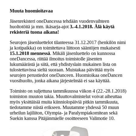
Muuta huomioitavaa
Jäsenrekisteri oneDancessa tehdään vuodenvaihteen
huoltotöitä ja mm. ikäsarja-ajot
3.-4.1.2018.
Älä käytä
rekisteriä tuona aikana!
Seurojen jäsenluettelot tilanteessa 31.12.2017 (henkilön nimi
ja kotipaikka) on toimitettava liittoon sääntöjen mukaisesti
15.1.2018 mennessä
. Mikäli jäsenluettelo on kunnossa
oneDancessa, riittää ilmoitus toimistolle jäsenten
lukumäärästä ja siitä, että yhdistyslain mukainen lista on
tulostettavissa sieltä suoraan. Muistakaa päivittää myös
seurojen perustiedot oneDanceen. Huomioikaa oneDancen
vuosihuolto, jonka aikana järjestelmää ei saa käyttää.
Toimisto on suljettuna tammikuussa viikon 4 (22.-28.1.2018)
toimiston muuton takia. Muuttovalmistelut voivat aiheuttaa
myös yksittäisiä muita kiinniolopäiviä pitkin tammikuuta,
tiedotamme niistä erikseen. Muutamme yhdessä 50 muun
urheilun lajiliiton, Olympia- ja Paralympiakomitean sekä
Suekin kanssa Pitäjänmäelle osoitteeseen Valimotie 10.