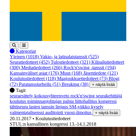
Kategoriat
Yleinen
(1018)
Vakio- ja latinalaistanssit
(525)
Seuratiedotteet
(452)
Tulostiedotteet
(321)
Kilpailutiedotteet
(300)
Mediatiedotteet
(266)
Rock'n'swing -tanssit
(194)
Kansainväliset asiat
(176)
Muut
(168)
Jäsentiedote
(121)
Koulutustiedotteet
(118)
Maajoukkuetiedotteet
(73)
Blogi
(72)
Paratanssiurheilu
(51)
Breaking
(38)
+ näytä lisää
Tagit
seuraesittely
kokousyhteenveto
rock'n'swing
seurakehittäjä
koulutus
toiminnanjohtajan palsta
liittohallitus
kongressi
tähtiseura
lasten tanssin linjaus
SM-viikko
kysely
valmentajalisenssi
auditointi
vuosi-ilmoitus
+ näytä lisää
20.11.2017
• Koulutustiedotteet
STUL:n kansallinen kongressi 13.-14.1.2018