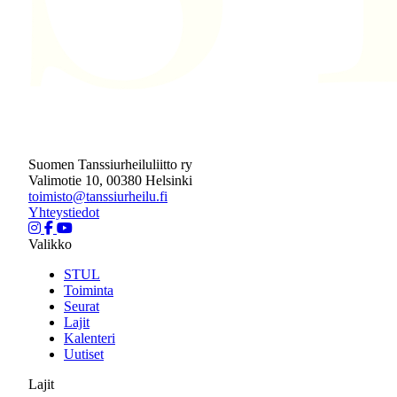
Suomen Tanssiurheiluliitto ry
Valimotie 10, 00380 Helsinki
toimisto@tanssiurheilu.fi
Yhteystiedot
Valikko
STUL
Toiminta
Seurat
Lajit
Kalenteri
Uutiset
Lajit