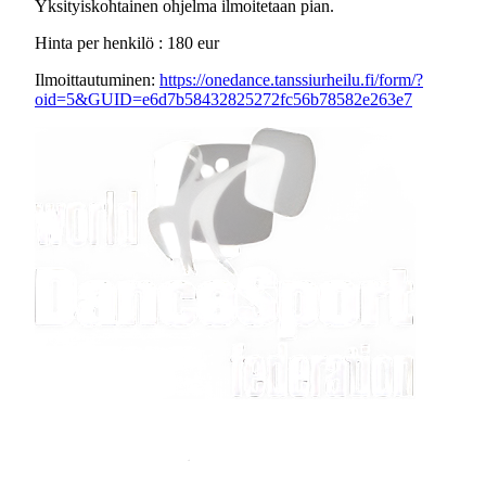
Yksityiskohtainen ohjelma ilmoitetaan pian.
Hinta per henkilö : 180 eur
Ilmoittautuminen:
https://onedance.tanssiurheilu.fi/form/?
oid=5&GUID=e6d7b58432825272fc56b78582e263e7