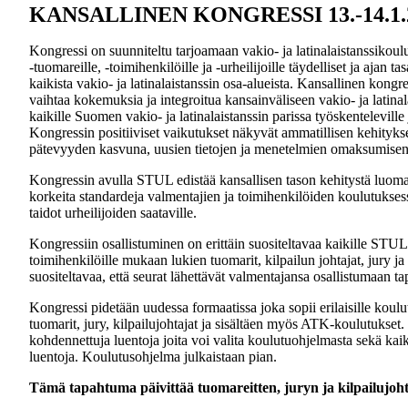
KANSALLINEN KONGRESSI 13.-14.1.
Kongressi on suunniteltu tarjoamaan vakio- ja latinalaistanssikoulutt
-tuomareille, -toimihenkilöille ja -urheilijoille täydelliset ja ajan tas
kaikista vakio- ja latinalaistanssin osa-alueista. Kansallinen kongre
vaihtaa kokemuksia ja integroitua kansainväliseen vakio- ja latinal
kaikille Suomen vakio- ja latinalaistanssin parissa työskenteleville j
Kongressin positiiviset vaikutukset näkyvät ammatillisen kehityk
pätevyyden kasvuna, uusien tietojen ja menetelmien omaksumisen
Kongressin avulla STUL edistää kansallisen tason kehitystä luomal
korkeita standardeja valmentajien ja toimihenkilöiden koulutuksess
taidot urheilijoiden saataville.
Kongressiin osallistuminen on erittäin suositeltavaa kaikille STUL
toimihenkilöille mukaan lukien tuomarit, kilpailun johtajat, jury ja
suositeltavaa, että seurat lähettävät valmentajansa osallistumaan 
Kongressi pidetään uudessa formaatissa joka sopii erilaisille kou
tuomarit, jury, kilpailujohtajat ja sisältäen myös ATK-koulutukset
kohdennettuja luentoja joita voi valita koulutuohjelmasta sekä kaik
luentoja. Koulutusohjelma julkaistaan pian.
Tämä tapahtuma päivittää tuomareitten, juryn ja kilpailujohtaj