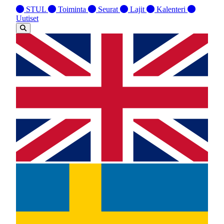
STUL
Toiminta
Seurat
Lajit
Kalenteri
Uutiset