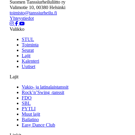
Suomen Tanssiurheiluliitto ry
Valimotie 10, 00380 Helsinki
toimisto@tanssiurheilu.fi
Yhteystiedot
Valikko
STUL
Toiminta
Seurat
Lajit
Kalenteri
Uutiset
Lajit
Vakio- ja latinalaistanssit
Rock’n’Swing -tanssit
FDO
SBL
PYTLI
Muut lajit
Bailatino
Easy Dance Club