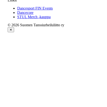
Linkit
Dancesport FIN Events
Dancecore
STUL Merch -kauppa
© 2026 Suomen Tanssiurheiluliitto ry
✕