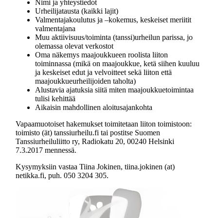
Nimi ja yhteystiedot
Urheilijatausta (kaikki lajit)
Valmentajakoulutus ja –kokemus, keskeiset meriitit
valmentajana
Muu aktiivisuus/toiminta (tanssi)urheilun parissa, jo
olemassa olevat verkostot
Oma näkemys maajoukkueen roolista liiton
toiminnassa (mikä on maajoukkue, ketä siihen kuuluu
ja keskeiset edut ja velvoitteet sekä liiton että
maajoukkueurheilijoiden taholta)
Alustavia ajatuksia siitä miten maajoukkuetoimintaa
tulisi kehittää
Aikaisin mahdollinen aloitusajankohta
Vapaamuotoiset hakemukset toimitetaan liiton toimistoon:
toimisto (ät) tanssiurheilu.fi tai postitse Suomen
Tanssiurheiluliitto ry, Radiokatu 20, 00240 Helsinki
7.3.2017 mennessä.
Kysymyksiin vastaa Tiina Jokinen, tiina.jokinen (at)
netikka.fi, puh. 050 3204 305.