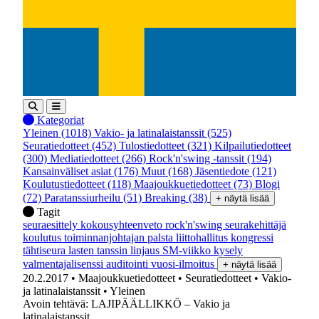
Kategoriat
Yleinen
(1018)
Vakio- ja latinalaistanssit
(525)
Seuratiedotteet
(452)
Tulostiedotteet
(321)
Kilpailutiedotteet
(300)
Mediatiedotteet
(266)
Rock'n'swing -tanssit
(194)
Kansainväliset asiat
(176)
Muut
(168)
Jäsentiedote
(121)
Koulutustiedotteet
(118)
Maajoukkuetiedotteet
(73)
Blogi
(72)
Paratanssiurheilu
(51)
Breaking
(38)
+ näytä lisää
Tagit
seuraesittely
kokousyhteenveto
rock'n'swing
seurakehittäjä
koulutus
toiminnanjohtajan palsta
liittohallitus
kongressi
tähtiseura
lasten tanssin linjaus
SM-viikko
kysely
valmentajalisenssi
auditointi
vuosi-ilmoitus
+ näytä lisää
20.2.2017
• Maajoukkuetiedotteet
• Seuratiedotteet
• Vakio-
ja latinalaistanssit
• Yleinen
Avoin tehtävä: LAJIPÄÄLLIKKÖ – Vakio ja
latinalaistanssit