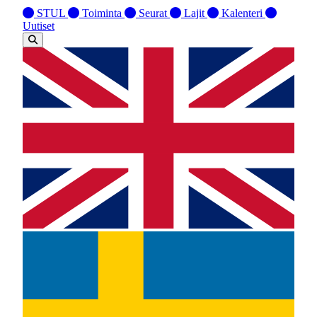
STUL
Toiminta
Seurat
Lajit
Kalenteri
Uutiset