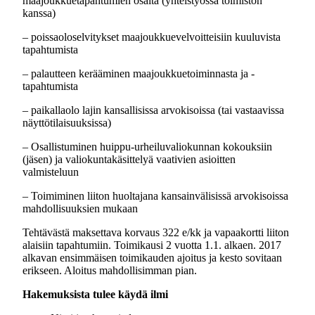
maajoukkuetapahtumien osalta (yhteistyössä toimiston
kanssa)
– poissaoloselvitykset maajoukkuevelvoitteisiin kuuluvista
tapahtumista
– palautteen kerääminen maajoukkuetoiminnasta ja -
tapahtumista
– paikallaolo lajin kansallisissa arvokisoissa (tai vastaavissa
näyttötilaisuuksissa)
– Osallistuminen huippu-urheiluvaliokunnan kokouksiin
(jäsen) ja valiokuntakäsittelyä vaativien asioitten
valmisteluun
– Toimiminen liiton huoltajana kansainvälisissä arvokisoissa
mahdollisuuksien mukaan
Tehtävästä maksettava korvaus 322 e/kk ja vapaakortti liiton
alaisiin tapahtumiin. Toimikausi 2 vuotta 1.1. alkaen. 2017
alkavan ensimmäisen toimikauden ajoitus ja kesto sovitaan
erikseen. Aloitus mahdollisimman pian.
Hakemuksista tulee käydä ilmi