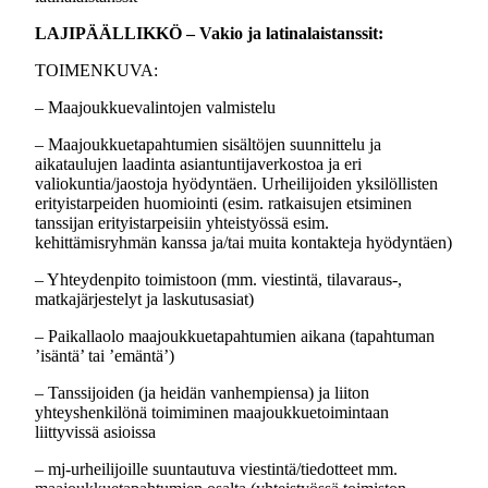
LAJIPÄÄLLIKKÖ – Vakio ja latinalaistanssit:
TOIMENKUVA:
– Maajoukkuevalintojen valmistelu
– Maajoukkuetapahtumien sisältöjen suunnittelu ja
aikataulujen laadinta asiantuntijaverkostoa ja eri
valiokuntia/jaostoja hyödyntäen. Urheilijoiden yksilöllisten
erityistarpeiden huomiointi (esim. ratkaisujen etsiminen
tanssijan erityistarpeisiin yhteistyössä esim.
kehittämisryhmän kanssa ja/tai muita kontakteja hyödyntäen)
– Yhteydenpito toimistoon (mm. viestintä, tilavaraus-,
matkajärjestelyt ja laskutusasiat)
– Paikallaolo maajoukkuetapahtumien aikana (tapahtuman
’isäntä’ tai ’emäntä’)
– Tanssijoiden (ja heidän vanhempiensa) ja liiton
yhteyshenkilönä toimiminen maajoukkuetoimintaan
liittyvissä asioissa
– mj-urheilijoille suuntautuva viestintä/tiedotteet mm.