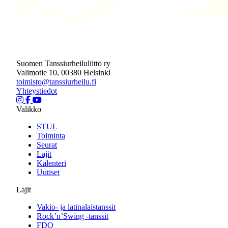
Suomen Tanssiurheiluliitto ry
Valimotie 10, 00380 Helsinki
toimisto@tanssiurheilu.fi
Yhteystiedot
Valikko
STUL
Toiminta
Seurat
Lajit
Kalenteri
Uutiset
Lajit
Vakio- ja latinalaistanssit
Rock’n’Swing -tanssit
FDO