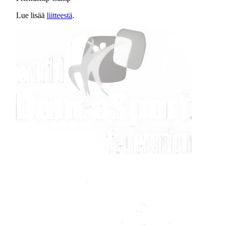
Lue lisää
liitteestä
.