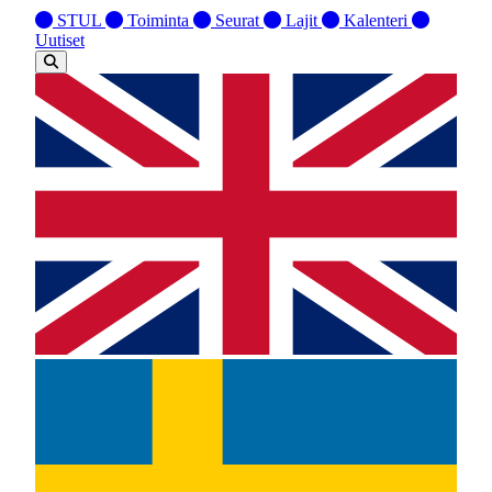
STUL
Toiminta
Seurat
Lajit
Kalenteri
Uutiset