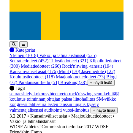
Kategoriat
Yleinen
(1018)
Vakio- ja latinalaistanssit
(525)
Seuratiedotteet
(452)
Tulostiedotteet
(321)
Kilpailutiedotteet
(300)
Mediatiedotteet
(266)
Rock'n'swing -tanssit
(194)
Kansainväliset asiat
(176)
Muut
(170)
Jäsentiedote
(122)
Koulutustiedotteet
(118)
Maajoukkuetiedotteet
(73)
Blogi
(72)
Paratanssiurheilu
(51)
Breaking
(38)
+ näytä lisää
Tagit
seuraesittely
kokousyhteenveto
rock'n'swing
seurakehittäjä
koulutus
toiminnanjohtajan palsta
liittohallitus
SM-viikko
kongressi
tähtiseura
lasten tanssin linjaus
kysely
valmentajalisenssi
auditointi
vuosi-ilmoitus
+ näytä lisää
3.2.2017
• Kansainväliset asiat
• Maajoukkuetiedotteet
•
Vakio- ja latinalaistanssit
WDSF Athletes’ Commission tiedottaa: 2017 WDSF
Friendship Camp