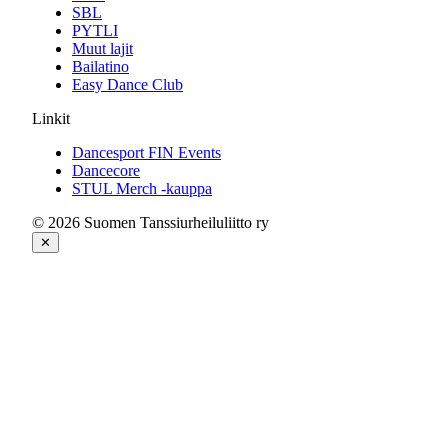
SBL
PYTLI
Muut lajit
Bailatino
Easy Dance Club
Linkit
Dancesport FIN Events
Dancecore
STUL Merch -kauppa
© 2026 Suomen Tanssiurheiluliitto ry
✕