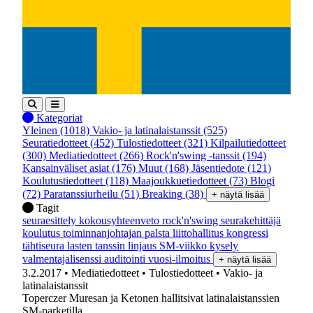
Kategoriat
Yleinen
(1018)
Vakio- ja latinalaistanssit
(525)
Seuratiedotteet
(452)
Tulostiedotteet
(321)
Kilpailutiedotteet
(300)
Mediatiedotteet
(266)
Rock'n'swing -tanssit
(194)
Kansainväliset asiat
(176)
Muut
(168)
Jäsentiedote
(121)
Koulutustiedotteet
(118)
Maajoukkuetiedotteet
(73)
Blogi
(72)
Paratanssiurheilu
(51)
Breaking
(38)
+ näytä lisää
Tagit
seuraesittely
kokousyhteenveto
rock'n'swing
seurakehittäjä
koulutus
toiminnanjohtajan palsta
liittohallitus
kongressi
tähtiseura
lasten tanssin linjaus
SM-viikko
kysely
valmentajalisenssi
auditointi
vuosi-ilmoitus
+ näytä lisää
3.2.2017
• Mediatiedotteet
• Tulostiedotteet
• Vakio- ja
latinalaistanssit
Toperczer Muresan ja Ketonen hallitsivat latinalaistanssien
SM-parketilla