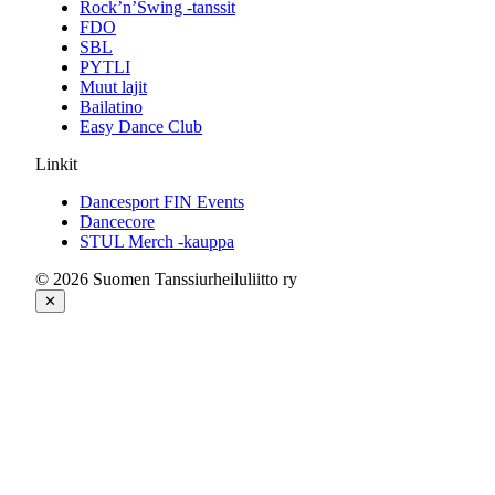
Rock’n’Swing -tanssit
FDO
SBL
PYTLI
Muut lajit
Bailatino
Easy Dance Club
Linkit
Dancesport FIN Events
Dancecore
STUL Merch -kauppa
© 2026 Suomen Tanssiurheiluliitto ry
✕