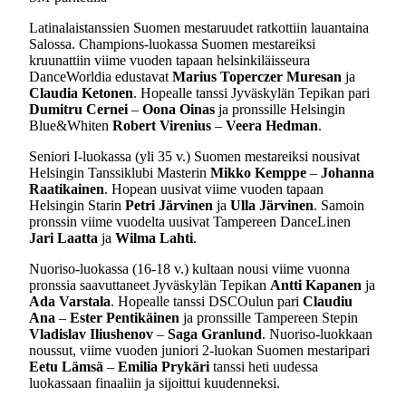
Latinalaistanssien Suomen mestaruudet ratkottiin lauantaina
Salossa. Champions-luokassa Suomen mestareiksi
kruunattiin viime vuoden tapaan helsinkiläisseura
DanceWorldia edustavat
Marius Toperczer Muresan
ja
Claudia Ketonen
. Hopealle tanssi Jyväskylän Tepikan pari
Dumitru Cernei
–
Oona Oinas
ja pronssille Helsingin
Blue&Whiten
Robert Virenius
–
Veera Hedman
.
Seniori I-luokassa (yli 35 v.) Suomen mestareiksi nousivat
Helsingin Tanssiklubi Masterin
Mikko Kemppe
–
Johanna
Raatikainen
. Hopean uusivat viime vuoden tapaan
Helsingin Starin
Petri Järvinen
ja
Ulla Järvinen
. Samoin
pronssin viime vuodelta uusivat Tampereen DanceLinen
Jari Laatta
ja
Wilma Lahti
.
Nuoriso-luokassa (16-18 v.) kultaan nousi viime vuonna
pronssia saavuttaneet Jyväskylän Tepikan
Antti Kapanen
ja
Ada Varstala
. Hopealle tanssi DSCOulun pari
Claudiu
Ana
–
Ester Pentikäinen
ja pronssille Tampereen Stepin
Vladislav Iliushenov
–
Saga Granlund
. Nuoriso-luokkaan
noussut, viime vuoden juniori 2-luokan Suomen mestaripari
Eetu Lämsä
–
Emilia Prykäri
tanssi heti uudessa
luokassaan finaaliin ja sijoittui kuudenneksi.