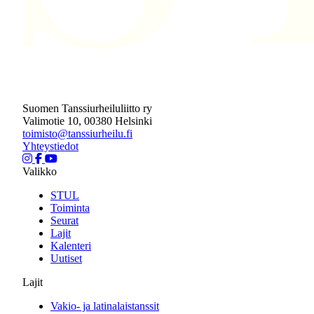
Suomen Tanssiurheiluliitto ry
Valimotie 10, 00380 Helsinki
toimisto@tanssiurheilu.fi
Yhteystiedot
Valikko
STUL
Toiminta
Seurat
Lajit
Kalenteri
Uutiset
Lajit
Vakio- ja latinalaistanssit