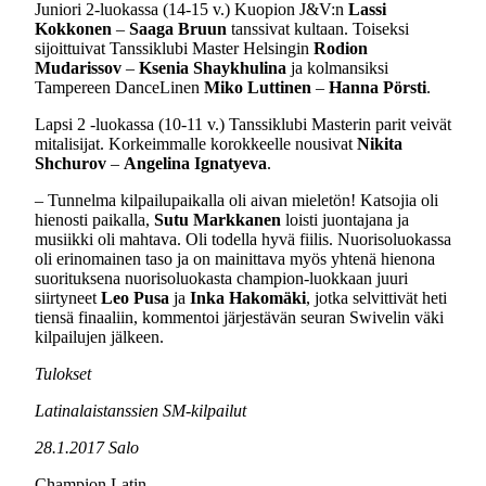
Juniori 2-luokassa (14-15 v.) Kuopion J&V:n
Lassi
Kokkonen
–
Saaga Bruun
tanssivat kultaan. Toiseksi
sijoittuivat Tanssiklubi Master Helsingin
Rodion
Mudarissov
–
Ksenia Shaykhulina
ja kolmansiksi
Tampereen DanceLinen
Miko Luttinen
–
Hanna Pörsti
.
Lapsi 2 -luokassa (10-11 v.) Tanssiklubi Masterin parit veivät
mitalisijat. Korkeimmalle korokkeelle nousivat
Nikita
Shchurov
–
Angelina Ignatyeva
.
– Tunnelma kilpailupaikalla oli aivan mieletön! Katsojia oli
hienosti paikalla,
Sutu Markkanen
loisti juontajana ja
musiikki oli mahtava. Oli todella hyvä fiilis. Nuorisoluokassa
oli erinomainen taso ja on mainittava myös yhtenä hienona
suorituksena nuorisoluokasta champion-luokkaan juuri
siirtyneet
Leo Pusa
ja
Inka Hakomäki
, jotka selvittivät heti
tiensä finaaliin, kommentoi järjestävän seuran Swivelin väki
kilpailujen jälkeen.
Tulokset
Latinalaistanssien SM-kilpailut
28.1.2017 Salo
Champion Latin