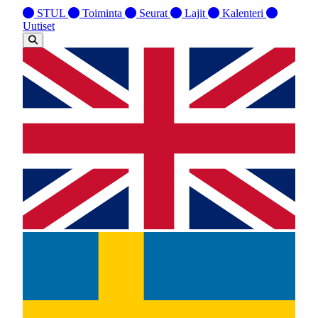
STUL
Toiminta
Seurat
Lajit
Kalenteri
Uutiset