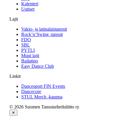
Kalenteri
Uutiset
Lajit
Vakio- ja latinalaistanssit
Rock’n’Swing -tanssit
FDO
SBL
PYTLI
Muut lajit
Bailatino
Easy Dance Club
Linkit
Dancesport FIN Events
Dancecore
STUL Merch -kauppa
© 2026 Suomen Tanssiurheiluliitto ry
✕