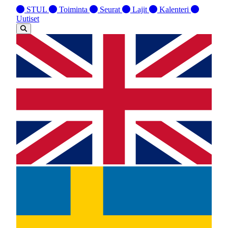
STUL
Toiminta
Seurat
Lajit
Kalenteri
Uutiset