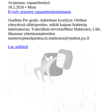
Avainsana:
vapaaehtoistyö
18.2.2026
• Muut
Kysely seurojen vapaaehtoistoiminnasta
Osallistu Pro gradu -tutkielman kyselyyn: Olethan
yhteydessä sähköpostitse, mikäli kaipaat lisätietoja
tutkimuksesta. Ystävällisin terveisinMiisa Makkonen, LitK,
liikunnan yhteiskuntatieteiden
maisteriopiskelijamiisa.m.makkonen@student.jyu.fi
Lue artikkeli