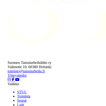
Suomen Tanssiurheiluliitto ry
Valimotie 10, 00380 Helsinki
toimisto@tanssiurheilu.fi
Yhteystiedot
Valikko
STUL
Toiminta
Seurat
Lajit