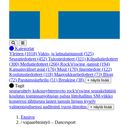
Kategoriat
Yleinen
(1018)
Vakio- ja latinalaistanssit
(525)
Seuratiedotteet
(452)
Tulostiedotteet
(321)
Kilpailutiedotteet
(300)
Mediatiedotteet
(266)
Rock'n'swing -tanssit
(194)
Kansainväliset asiat
(176)
Muut
(170)
Jäsentiedote
(122)
Koulutustiedotteet
(118)
Maajoukkuetiedotteet
(73)
Blogi
(72)
Paratanssiurheilu
(51)
Breaking
(38)
+ näytä lisää
Tagit
seuraesittely
kokousyhteenveto
rock'n'swing
seurakehittäjä
koulutus
toiminnanjohtajan palsta
liittohallitus
SM-viikko
kongressi
tähtiseura
lasten tanssin linjaus
kysely
valmentajalisenssi
auditointi
vuosi-ilmoitus
+ näytä lisää
Etusivu
/
vapaaehtoistyö – Dancesport