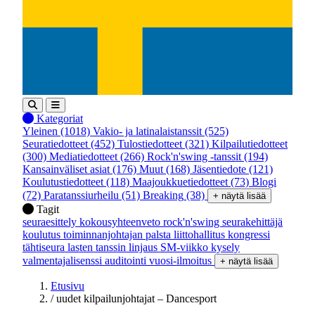
Kategoriat
Yleinen
(1018)
Vakio- ja latinalaistanssit
(525)
Seuratiedotteet
(452)
Tulostiedotteet
(321)
Kilpailutiedotteet
(300)
Mediatiedotteet
(266)
Rock'n'swing -tanssit
(194)
Kansainväliset asiat
(176)
Muut
(168)
Jäsentiedote
(121)
Koulutustiedotteet
(118)
Maajoukkuetiedotteet
(73)
Blogi
(72)
Paratanssiurheilu
(51)
Breaking
(38)
+ näytä lisää
Tagit
seuraesittely
kokousyhteenveto
rock'n'swing
seurakehittäjä
koulutus
toiminnanjohtajan palsta
liittohallitus
kongressi
tähtiseura
lasten tanssin linjaus
SM-viikko
kysely
valmentajalisenssi
auditointi
vuosi-ilmoitus
+ näytä lisää
Etusivu
/
uudet kilpailunjohtajat – Dancesport