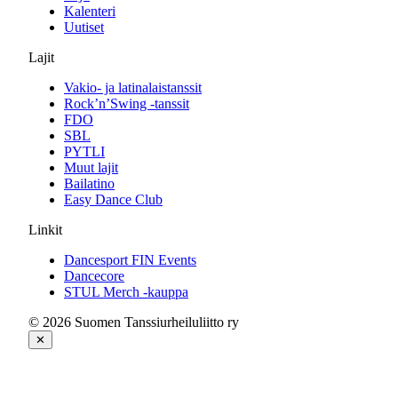
Kalenteri
Uutiset
Lajit
Vakio- ja latinalaistanssit
Rock’n’Swing -tanssit
FDO
SBL
PYTLI
Muut lajit
Bailatino
Easy Dance Club
Linkit
Dancesport FIN Events
Dancecore
STUL Merch -kauppa
© 2026 Suomen Tanssiurheiluliitto ry
✕