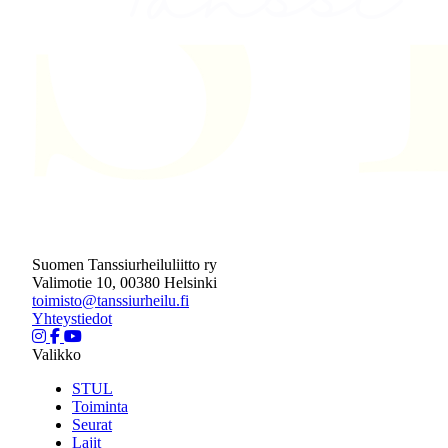
Suomen Tanssiurheiluliitto ry
Valimotie 10, 00380 Helsinki
toimisto@tanssiurheilu.fi
Yhteystiedot
Valikko
STUL
Toiminta
Seurat
Lajit