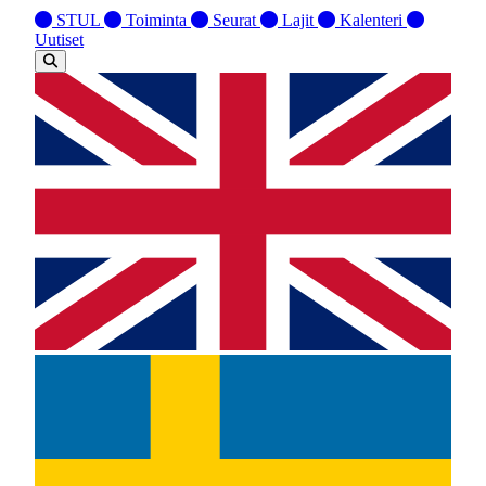
STUL
Toiminta
Seurat
Lajit
Kalenteri
Uutiset