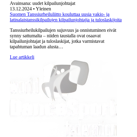
Avainsana:
uudet kilpailunjohtajat
13.12.2024
• Yleinen
Suomen Tanssiurheiluliitto kouluttaa uusia vakio- ja
latinalaistanssikilpailujen kilpailunjohtajia ja tuloslaskijoita
Tanssiurheilukilpailujen sujuvuus ja onnistuminen eivät
synny sattumalta – niiden taustalla ovat osaavat
kilpailunjohtajat ja tuloslaskijat, jotka varmistavat
tapahtuman laadun alusta…
Lue artikkeli