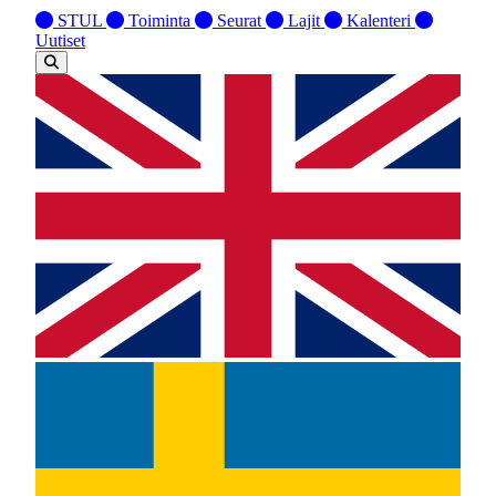
STUL
Toiminta
Seurat
Lajit
Kalenteri
Uutiset