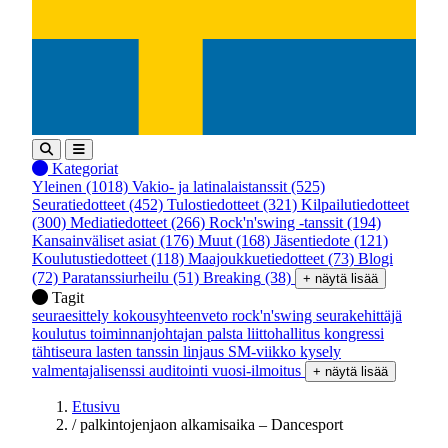
Kategoriat
Yleinen
(1018)
Vakio- ja latinalaistanssit
(525)
Seuratiedotteet
(452)
Tulostiedotteet
(321)
Kilpailutiedotteet
(300)
Mediatiedotteet
(266)
Rock'n'swing -tanssit
(194)
Kansainväliset asiat
(176)
Muut
(168)
Jäsentiedote
(121)
Koulutustiedotteet
(118)
Maajoukkuetiedotteet
(73)
Blogi
(72)
Paratanssiurheilu
(51)
Breaking
(38)
+ näytä lisää
Tagit
seuraesittely
kokousyhteenveto
rock'n'swing
seurakehittäjä
koulutus
toiminnanjohtajan palsta
liittohallitus
kongressi
tähtiseura
lasten tanssin linjaus
SM-viikko
kysely
valmentajalisenssi
auditointi
vuosi-ilmoitus
+ näytä lisää
Etusivu
/
palkintojenjaon alkamisaika – Dancesport