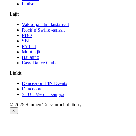
Uutiset
Lajit
Vakio- ja latinalaistanssit
Rock’n’Swing -tanssit
FDO
SBL
PYTLI
Muut lajit
Bailatino
Easy Dance Club
Linkit
Dancesport FIN Events
Dancecore
STUL Merch -kauppa
© 2026 Suomen Tanssiurheiluliitto ry
✕