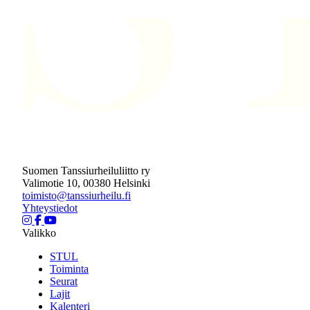
Suomen Tanssiurheiluliitto ry
Valimotie 10, 00380 Helsinki
toimisto@tanssiurheilu.fi
Yhteystiedot
Valikko
STUL
Toiminta
Seurat
Lajit
Kalenteri