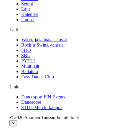
Seurat
Lajit
Kalenteri
Uutiset
Lajit
Vakio- ja latinalaistanssit
Rock’n’Swing -tanssit
FDO
SBL
PYTLI
Muut lajit
Bailatino
Easy Dance Club
Linkit
Dancesport FIN Events
Dancecore
STUL Merch -kauppa
© 2026 Suomen Tanssiurheiluliitto ry
✕