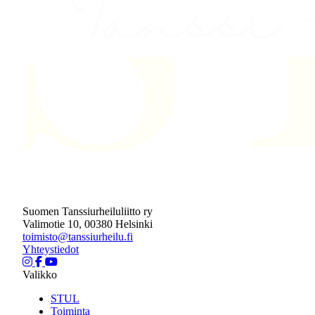
Suomen Tanssiurheiluliitto ry
Valimotie 10, 00380 Helsinki
toimisto@tanssiurheilu.fi
Yhteystiedot
Valikko
STUL
Toiminta