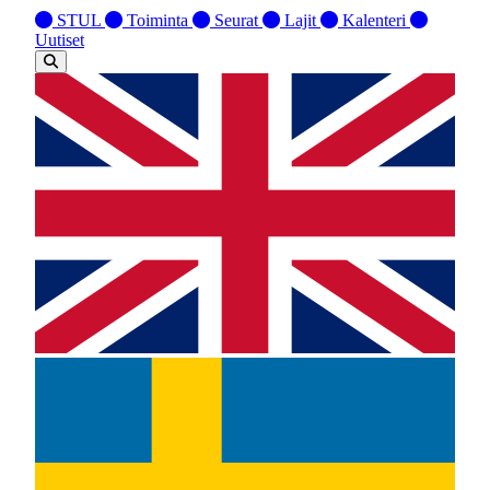
STUL
Toiminta
Seurat
Lajit
Kalenteri
Uutiset