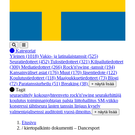
Kategoriat
Yleinen
(1018)
Vakio- ja latinalaistanssit
(525)
Seuratiedotteet
(452)
Tulostiedotteet
(321)
Kilpailutiedotteet
(300)
Mediatiedotteet
(266)
Rock'n'swing -tanssit
(194)
Kansainväliset asiat
(176)
Muut
(170)
Jäsentiedote
(122)
Koulutustiedotteet
(118)
Maajoukkuetiedotteet
(73)
Blogi
(72)
Paratanssiurheilu
(51)
Breaking
(38)
+ näytä lisää
Tagit
seuraesittely
kokousyhteenveto
rock'n'swing
seurakehittäjä
koulutus
toiminnanjohtajan palsta
liittohallitus
SM-viikko
kongressi
tähtiseura
lasten tanssin linjaus
kysely
valmentajalisenssi
auditointi
vuosi-ilmoitus
+ näytä lisää
Etusivu
/
kiertopalkinto dokumentti – Dancesport