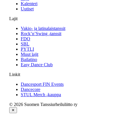
Kalenteri
Uutiset
Lajit
Vakio- ja latinalaistanssit
Rock’n’Swing -tanssit
FDO
SBL
PYTLI
Muut lajit
Bailatino
Easy Dance Club
Linkit
Dancesport FIN Events
Dancecore
STUL Merch -kauppa
© 2026 Suomen Tanssiurheiluliitto ry
✕