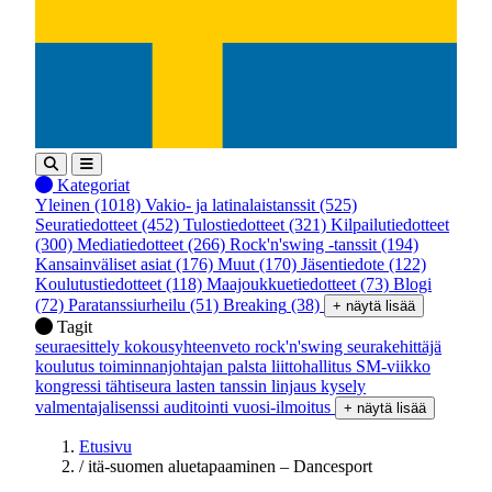
Kategoriat
Yleinen
(1018)
Vakio- ja latinalaistanssit
(525)
Seuratiedotteet
(452)
Tulostiedotteet
(321)
Kilpailutiedotteet
(300)
Mediatiedotteet
(266)
Rock'n'swing -tanssit
(194)
Kansainväliset asiat
(176)
Muut
(170)
Jäsentiedote
(122)
Koulutustiedotteet
(118)
Maajoukkuetiedotteet
(73)
Blogi
(72)
Paratanssiurheilu
(51)
Breaking
(38)
+ näytä lisää
Tagit
seuraesittely
kokousyhteenveto
rock'n'swing
seurakehittäjä
koulutus
toiminnanjohtajan palsta
liittohallitus
SM-viikko
kongressi
tähtiseura
lasten tanssin linjaus
kysely
valmentajalisenssi
auditointi
vuosi-ilmoitus
+ näytä lisää
Etusivu
/
itä-suomen aluetapaaminen – Dancesport