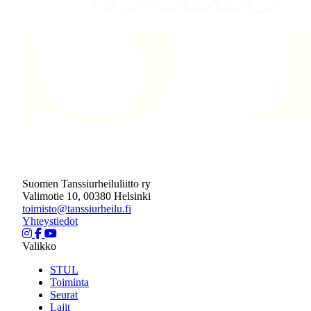
Suomen Tanssiurheiluliitto ry
Valimotie 10, 00380 Helsinki
toimisto@tanssiurheilu.fi
Yhteystiedot
Valikko
STUL
Toiminta
Seurat
Lajit