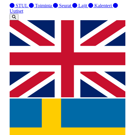
STUL
Toiminta
Seurat
Lajit
Kalenteri
Uutiset