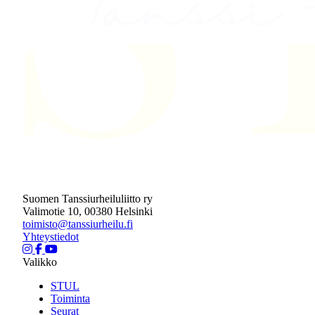
Suomen Tanssiurheiluliitto ry
Valimotie 10, 00380 Helsinki
toimisto@tanssiurheilu.fi
Yhteystiedot
Valikko
STUL
Toiminta
Seurat