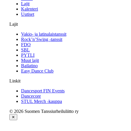
Lajit
Kalenteri
Uutiset
Lajit
Vakio- ja latinalaistanssit
Rock’n’Swing -tanssit
FDO
SBL
PYTLI
Muut lajit
Bailatino
Easy Dance Club
Linkit
Dancesport FIN Events
Dancecore
STUL Merch -kauppa
© 2026 Suomen Tanssiurheiluliitto ry
✕