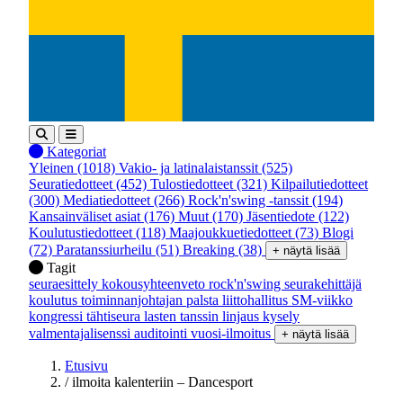
Kategoriat
Yleinen
(1018)
Vakio- ja latinalaistanssit
(525)
Seuratiedotteet
(452)
Tulostiedotteet
(321)
Kilpailutiedotteet
(300)
Mediatiedotteet
(266)
Rock'n'swing -tanssit
(194)
Kansainväliset asiat
(176)
Muut
(170)
Jäsentiedote
(122)
Koulutustiedotteet
(118)
Maajoukkuetiedotteet
(73)
Blogi
(72)
Paratanssiurheilu
(51)
Breaking
(38)
+ näytä lisää
Tagit
seuraesittely
kokousyhteenveto
rock'n'swing
seurakehittäjä
koulutus
toiminnanjohtajan palsta
liittohallitus
SM-viikko
kongressi
tähtiseura
lasten tanssin linjaus
kysely
valmentajalisenssi
auditointi
vuosi-ilmoitus
+ näytä lisää
Etusivu
/
ilmoita kalenteriin – Dancesport