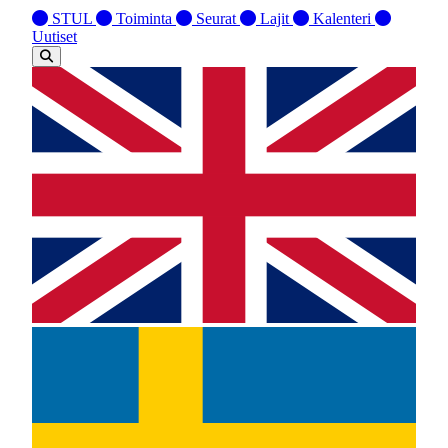
STUL
Toiminta
Seurat
Lajit
Kalenteri
Uutiset