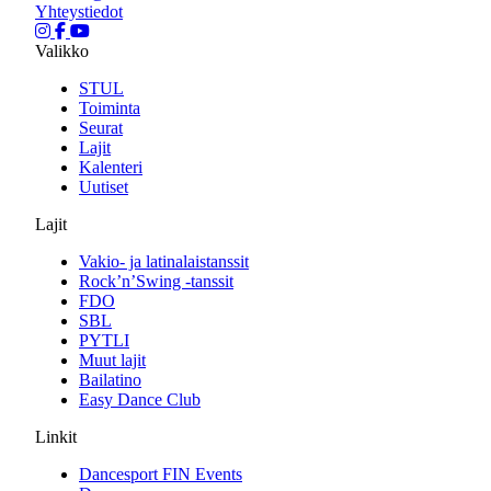
Yhteystiedot
Valikko
STUL
Toiminta
Seurat
Lajit
Kalenteri
Uutiset
Lajit
Vakio- ja latinalaistanssit
Rock’n’Swing -tanssit
FDO
SBL
PYTLI
Muut lajit
Bailatino
Easy Dance Club
Linkit
Dancesport FIN Events