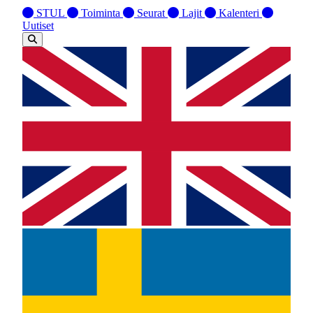
STUL
Toiminta
Seurat
Lajit
Kalenteri
Uutiset