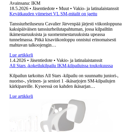
Avainsana:
IKM
18.5.2026
• Jäsentiedote
• Muut
• Vakio- ja latinalaistanssit
Kevätkauden viimeiset VL SM-mitalit on jaettu
Tanssiurheiluseura Cavalier Järvenpää järjesti viikonloppuna
kaksipäiväisen tanssiurheilutapahtuman, jossa kilpailtiin
ikämestaruuksista ja suomenmestaruuksista upeassa
tunnelmassa. Pitkä kisaviikonloppu onnistui erinomaisesti
mahtavan talkoojengin…
Lue artikkeli
1.4.2026
• Jäsentiedote
• Vakio- ja latinalaistanssit
All Stars -kokeilukilpailu IKM-kilpailuissa toukokuussa
Kilpailun tarkoitus All Stars -kilpailu on suunnattu juniori-,
nuoriso-, yleinen- ja seniori 1 -ikäsarjojen SM-kilpailujen
kärkipareille. Kyseessä on kahden ikäsarjan…
Lue artikkeli