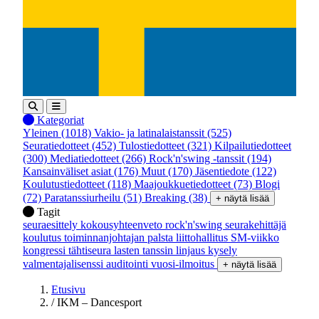
Kategoriat
Yleinen
(1018)
Vakio- ja latinalaistanssit
(525)
Seuratiedotteet
(452)
Tulostiedotteet
(321)
Kilpailutiedotteet
(300)
Mediatiedotteet
(266)
Rock'n'swing -tanssit
(194)
Kansainväliset asiat
(176)
Muut
(170)
Jäsentiedote
(122)
Koulutustiedotteet
(118)
Maajoukkuetiedotteet
(73)
Blogi
(72)
Paratanssiurheilu
(51)
Breaking
(38)
+ näytä lisää
Tagit
seuraesittely
kokousyhteenveto
rock'n'swing
seurakehittäjä
koulutus
toiminnanjohtajan palsta
liittohallitus
SM-viikko
kongressi
tähtiseura
lasten tanssin linjaus
kysely
valmentajalisenssi
auditointi
vuosi-ilmoitus
+ näytä lisää
Etusivu
/
IKM – Dancesport