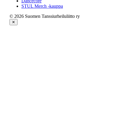
Dancecore
STUL Merch -kauppa
© 2026 Suomen Tanssiurheiluliitto ry
✕