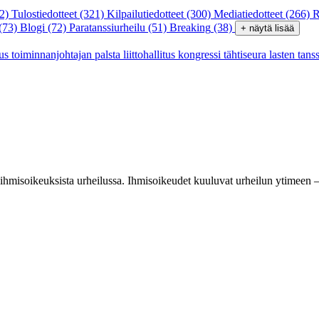
2)
Tulostiedotteet
(321)
Kilpailutiedotteet
(300)
Mediatiedotteet
(266)
R
(73)
Blogi
(72)
Paratanssiurheilu
(51)
Breaking
(38)
+ näytä lisää
tus
toiminnanjohtajan palsta
liittohallitus
kongressi
tähtiseura
lasten tans
ihmisoikeuksista urheilussa. Ihmisoikeudet kuuluvat urheilun ytimeen –