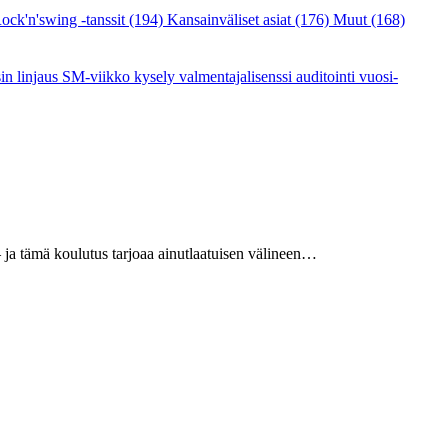
ock'n'swing -tanssit
(194)
Kansainväliset asiat
(176)
Muut
(168)
sin linjaus
SM-viikko
kysely
valmentajalisenssi
auditointi
vuosi-
 ja tämä koulutus tarjoaa ainutlaatuisen välineen…