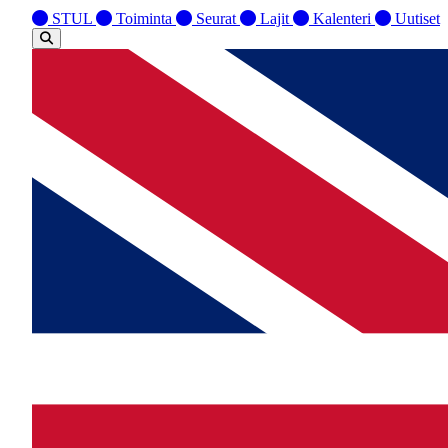
STUL
Toiminta
Seurat
Lajit
Kalenteri
Uutiset