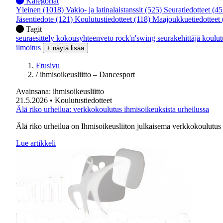
Kategoriat
Yleinen
(1018)
Vakio- ja latinalaistanssit
(525)
Seuratiedotteet
(45
Jäsentiedote
(121)
Koulutustiedotteet
(118)
Maajoukkuetiedotteet
Tagit
seuraesittely
kokousyhteenveto
rock'n'swing
seurakehittäjä
koulu
ilmoitus
+ näytä lisää
Etusivu
/
ihmisoikeusliitto – Dancesport
Avainsana:
ihmisoikeusliitto
21.5.2026
• Koulutustiedotteet
Älä riko urheilua: verkkokoulutus ihmisoikeuksista urheilussa
Älä riko urheilua on Ihmisoikeusliiton julkaisema verkkokoulutus 
Lue artikkeli