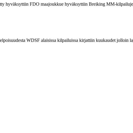
ty hyväksyttiin FDO maajoukkue hyväksyttiin Breiking MM-kilpailujen e
elpoisuudesta WDSF alaisissa kilpailuissa kirjattiin kuukaudet jolloin l