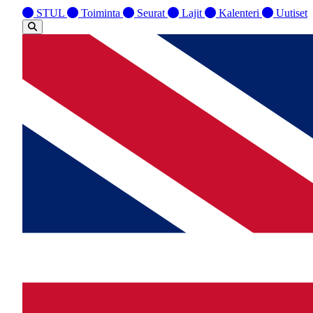
STUL
Toiminta
Seurat
Lajit
Kalenteri
Uutiset