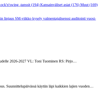
ock'n'swing -tanssit
(194)
Kansainväliset asiat
(176)
Muut
(169)
sin linjaus
SM-viikko
kysely
valmentajalisenssi
auditointi
vuosi-
t kaudelle 2026-2027 VL: Toni Tuominen RS: Pirjo…
us. Suunnittelupäivässä käytiin läpi kaikkien lajien vuoden…