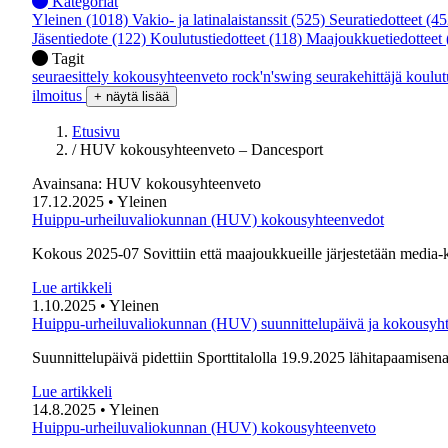
Kategoriat
Yleinen
(1018)
Vakio- ja latinalaistanssit
(525)
Seuratiedotteet
(45
Jäsentiedote
(122)
Koulutustiedotteet
(118)
Maajoukkuetiedotteet
Tagit
seuraesittely
kokousyhteenveto
rock'n'swing
seurakehittäjä
koulu
ilmoitus
+ näytä lisää
Etusivu
/
HUV kokousyhteenveto – Dancesport
Avainsana:
HUV kokousyhteenveto
17.12.2025
• Yleinen
Huippu-urheiluvaliokunnan (HUV) kokousyhteenvedot
Kokous 2025-07 Sovittiin että maajoukkueille järjestetään media
Lue artikkeli
1.10.2025
• Yleinen
Huippu-urheiluvaliokunnan (HUV) suunnittelupäivä ja kokousyh
Suunnittelupäivä pidettiin Sporttitalolla 19.9.2025 lähitapaami
Lue artikkeli
14.8.2025
• Yleinen
Huippu-urheiluvaliokunnan (HUV) kokousyhteenveto