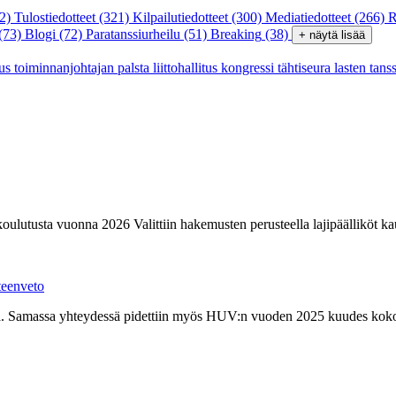
2)
Tulostiedotteet
(321)
Kilpailutiedotteet
(300)
Mediatiedotteet
(266)
R
(73)
Blogi
(72)
Paratanssiurheilu
(51)
Breaking
(38)
+ näytä lisää
tus
toiminnanjohtajan palsta
liittohallitus
kongressi
tähtiseura
lasten tans
-koulutusta vuonna 2026 Valittiin hakemusten perusteella lajipäällikö
teenveto
sena. Samassa yhteydessä pidettiin myös HUV:n vuoden 2025 kuudes koko