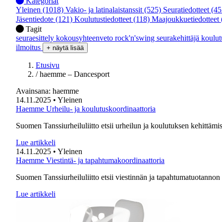
Kategoriat
Yleinen
(1018)
Vakio- ja latinalaistanssit
(525)
Seuratiedotteet
(45
Jäsentiedote
(121)
Koulutustiedotteet
(118)
Maajoukkuetiedotteet
Tagit
seuraesittely
kokousyhteenveto
rock'n'swing
seurakehittäjä
koulu
ilmoitus
+ näytä lisää
Etusivu
/
haemme – Dancesport
Avainsana:
haemme
14.11.2025
• Yleinen
Haemme Urheilu- ja koulutuskoordinaattoria
Suomen Tanssiurheiluliitto etsii urheilun ja koulutuksen kehittäm
Lue artikkeli
14.11.2025
• Yleinen
Haemme Viestintä- ja tapahtumakoordinaattoria
Suomen Tanssiurheiluliitto etsii viestinnän ja tapahtumatuotannon
Lue artikkeli