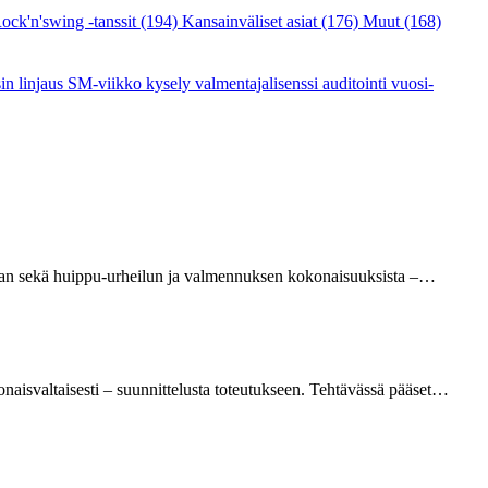
ock'n'swing -tanssit
(194)
Kansainväliset asiat
(176)
Muut
(168)
sin linjaus
SM-viikko
kysely
valmentajalisenssi
auditointi
vuosi-
minnan sekä huippu-urheilun ja valmennuksen kokonaisuuksista –…
onaisvaltaisesti – suunnittelusta toteutukseen. Tehtävässä pääset…