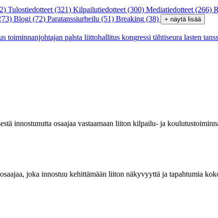
2)
Tulostiedotteet
(321)
Kilpailutiedotteet
(300)
Mediatiedotteet
(266)
R
(73)
Blogi
(72)
Paratanssiurheilu
(51)
Breaking
(38)
+ näytä lisää
tus
toiminnanjohtajan palsta
liittohallitus
kongressi
tähtiseura
lasten tans
isestä innostunutta osaajaa vastaamaan liiton kilpailu- ja koulutustoi
 osaajaa, joka innostuu kehittämään liiton näkyvyyttä ja tapahtumia kok