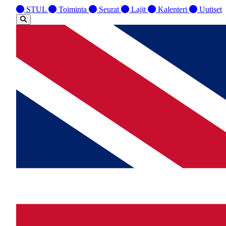
STUL
Toiminta
Seurat
Lajit
Kalenteri
Uutiset