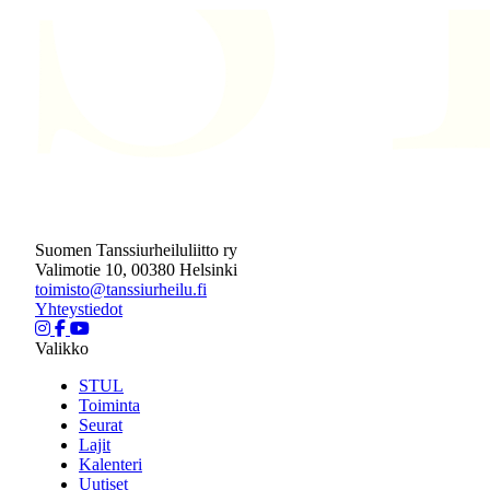
Suomen Tanssiurheiluliitto ry
Valimotie 10, 00380 Helsinki
toimisto@tanssiurheilu.fi
Yhteystiedot
Valikko
STUL
Toiminta
Seurat
Lajit
Kalenteri
Uutiset