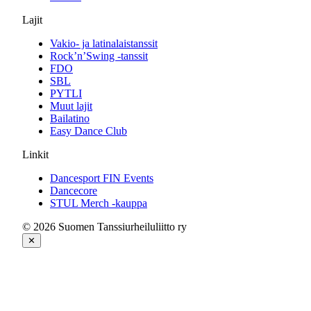
Lajit
Vakio- ja latinalaistanssit
Rock’n’Swing -tanssit
FDO
SBL
PYTLI
Muut lajit
Bailatino
Easy Dance Club
Linkit
Dancesport FIN Events
Dancecore
STUL Merch -kauppa
© 2026 Suomen Tanssiurheiluliitto ry
✕