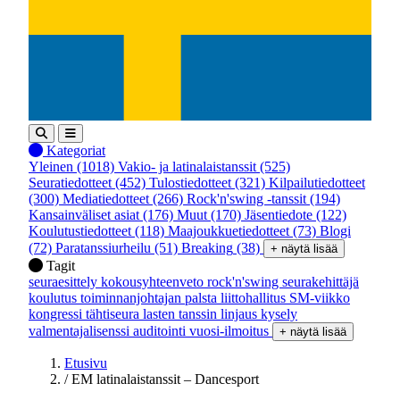
Kategoriat
Yleinen
(1018)
Vakio- ja latinalaistanssit
(525)
Seuratiedotteet
(452)
Tulostiedotteet
(321)
Kilpailutiedotteet
(300)
Mediatiedotteet
(266)
Rock'n'swing -tanssit
(194)
Kansainväliset asiat
(176)
Muut
(170)
Jäsentiedote
(122)
Koulutustiedotteet
(118)
Maajoukkuetiedotteet
(73)
Blogi
(72)
Paratanssiurheilu
(51)
Breaking
(38)
+ näytä lisää
Tagit
seuraesittely
kokousyhteenveto
rock'n'swing
seurakehittäjä
koulutus
toiminnanjohtajan palsta
liittohallitus
SM-viikko
kongressi
tähtiseura
lasten tanssin linjaus
kysely
valmentajalisenssi
auditointi
vuosi-ilmoitus
+ näytä lisää
Etusivu
/
EM latinalaistanssit – Dancesport