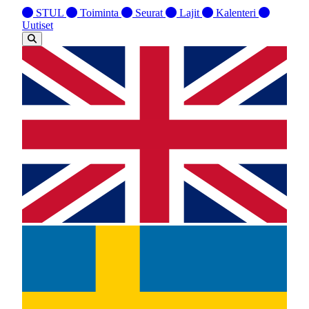
STUL
Toiminta
Seurat
Lajit
Kalenteri
Uutiset