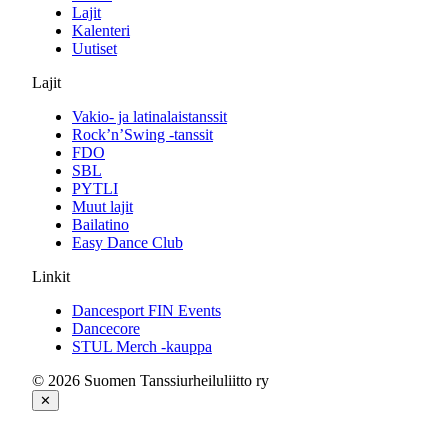
Lajit
Kalenteri
Uutiset
Lajit
Vakio- ja latinalaistanssit
Rock’n’Swing -tanssit
FDO
SBL
PYTLI
Muut lajit
Bailatino
Easy Dance Club
Linkit
Dancesport FIN Events
Dancecore
STUL Merch -kauppa
© 2026 Suomen Tanssiurheiluliitto ry
✕