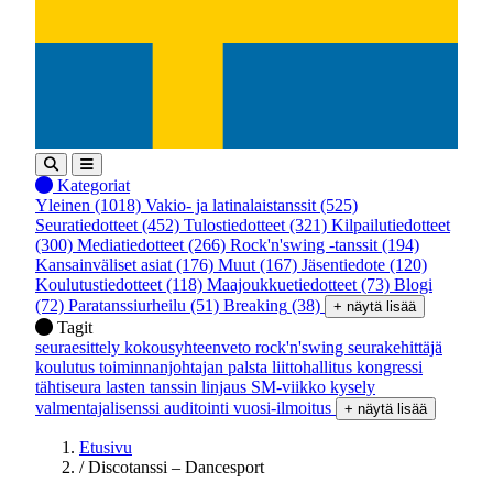
Kategoriat
Yleinen
(1018)
Vakio- ja latinalaistanssit
(525)
Seuratiedotteet
(452)
Tulostiedotteet
(321)
Kilpailutiedotteet
(300)
Mediatiedotteet
(266)
Rock'n'swing -tanssit
(194)
Kansainväliset asiat
(176)
Muut
(167)
Jäsentiedote
(120)
Koulutustiedotteet
(118)
Maajoukkuetiedotteet
(73)
Blogi
(72)
Paratanssiurheilu
(51)
Breaking
(38)
+ näytä lisää
Tagit
seuraesittely
kokousyhteenveto
rock'n'swing
seurakehittäjä
koulutus
toiminnanjohtajan palsta
liittohallitus
kongressi
tähtiseura
lasten tanssin linjaus
SM-viikko
kysely
valmentajalisenssi
auditointi
vuosi-ilmoitus
+ näytä lisää
Etusivu
/
Discotanssi – Dancesport