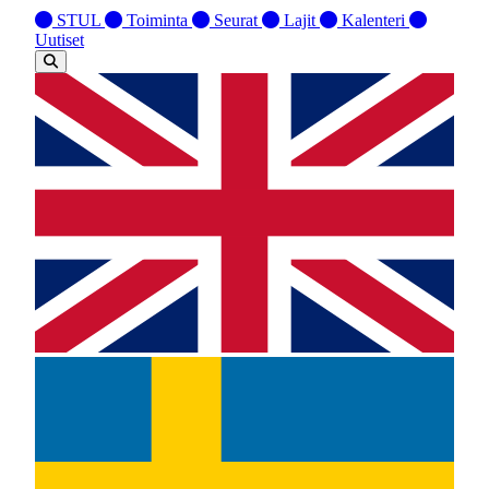
STUL
Toiminta
Seurat
Lajit
Kalenteri
Uutiset