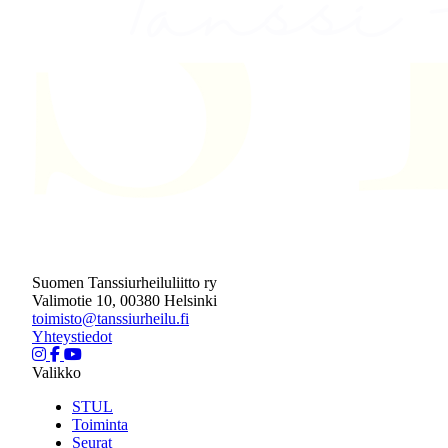
Suomen Tanssiurheiluliitto ry
Valimotie 10, 00380 Helsinki
toimisto@tanssiurheilu.fi
Yhteystiedot
Valikko
STUL
Toiminta
Seurat