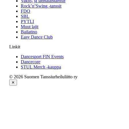
Vakio- ja latinalaistanssit
Rock’n’Swing -tanssit
FDO
SBL
PYTLI
Muut lajit
Bailatino
Easy Dance Club
Linkit
Dancesport FIN Events
Dancecore
STUL Merch -kauppa
© 2026 Suomen Tanssiurheiluliitto ry
✕