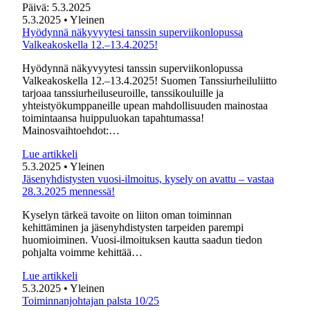
Päivä:
5.3.2025
5.3.2025
• Yleinen
Hyödynnä näkyvyytesi tanssin superviikonlopussa
Valkeakoskella 12.–13.4.2025!
Hyödynnä näkyvyytesi tanssin superviikonlopussa
Valkeakoskella 12.–13.4.2025! Suomen Tanssiurheiluliitto
tarjoaa tanssiurheiluseuroille, tanssikouluille ja
yhteistyökumppaneille upean mahdollisuuden mainostaa
toimintaansa huippuluokan tapahtumassa!
Mainosvaihtoehdot:…
Lue artikkeli
5.3.2025
• Yleinen
Jäsenyhdistysten vuosi-ilmoitus, kysely on avattu – vastaa
28.3.2025 mennessä!
Kyselyn tärkeä tavoite on liiton oman toiminnan
kehittäminen ja jäsenyhdistysten tarpeiden parempi
huomioiminen. Vuosi-ilmoituksen kautta saadun tiedon
pohjalta voimme kehittää…
Lue artikkeli
5.3.2025
• Yleinen
Toiminnanjohtajan palsta 10/25