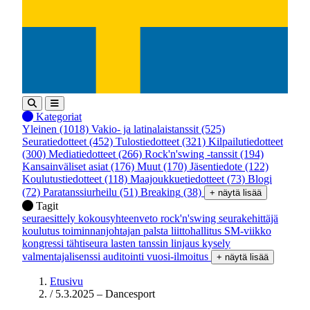
Kategoriat
Yleinen
(1018)
Vakio- ja latinalaistanssit
(525)
Seuratiedotteet
(452)
Tulostiedotteet
(321)
Kilpailutiedotteet
(300)
Mediatiedotteet
(266)
Rock'n'swing -tanssit
(194)
Kansainväliset asiat
(176)
Muut
(170)
Jäsentiedote
(122)
Koulutustiedotteet
(118)
Maajoukkuetiedotteet
(73)
Blogi
(72)
Paratanssiurheilu
(51)
Breaking
(38)
+ näytä lisää
Tagit
seuraesittely
kokousyhteenveto
rock'n'swing
seurakehittäjä
koulutus
toiminnanjohtajan palsta
liittohallitus
SM-viikko
kongressi
tähtiseura
lasten tanssin linjaus
kysely
valmentajalisenssi
auditointi
vuosi-ilmoitus
+ näytä lisää
Etusivu
/
5.3.2025 – Dancesport