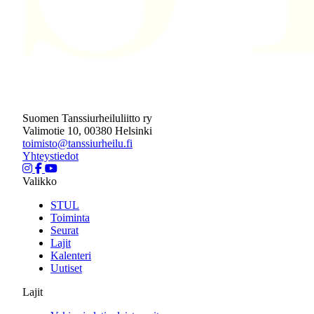
Suomen Tanssiurheiluliitto ry
Valimotie 10, 00380 Helsinki
toimisto@tanssiurheilu.fi
Yhteystiedot
Valikko
STUL
Toiminta
Seurat
Lajit
Kalenteri
Uutiset
Lajit