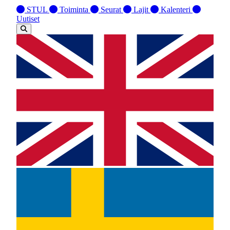
STUL
Toiminta
Seurat
Lajit
Kalenteri
Uutiset