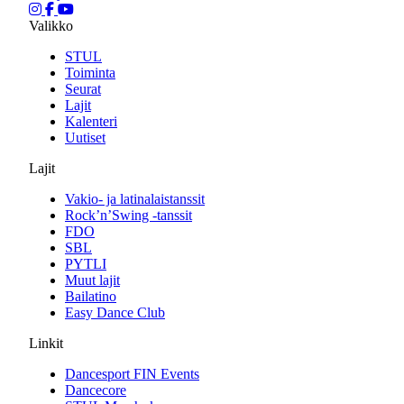
Valikko
STUL
Toiminta
Seurat
Lajit
Kalenteri
Uutiset
Lajit
Vakio- ja latinalaistanssit
Rock’n’Swing -tanssit
FDO
SBL
PYTLI
Muut lajit
Bailatino
Easy Dance Club
Linkit
Dancesport FIN Events
Dancecore