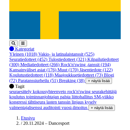
Kategoriat
Yleinen
(1018)
Vakio- ja latinalaistanssit
(525)
Seuratiedotteet
(452)
Tulostiedotteet
(321)
Kilpailutiedotteet
(300)
Mediatiedotteet
(266)
Rock'n'swing -tanssit
(194)
Kansainväliset asiat
(176)
Muut
(170)
Jäsentiedote
(122)
Koulutustiedotteet
(118)
Maajoukkuetiedotteet
(73)
Blogi
(72)
Paratanssiurheilu
(51)
Breaking
(38)
+ näytä lisää
Tagit
seuraesittely
kokousyhteenveto
rock'n'swing
seurakehittäjä
koulutus
toiminnanjohtajan palsta
liittohallitus
SM-viikko
kongressi
tähtiseura
lasten tanssin linjaus
kysely
valmentajalisenssi
auditointi
vuosi-ilmoitus
+ näytä lisää
Etusivu
/
20.11.2024 – Dancesport