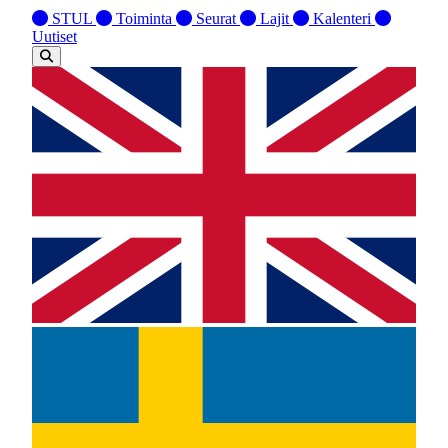
STUL
Toiminta
Seurat
Lajit
Kalenteri
Uutiset