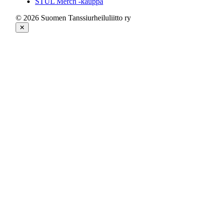
STUL Merch -kauppa
© 2026 Suomen Tanssiurheiluliitto ry
✕