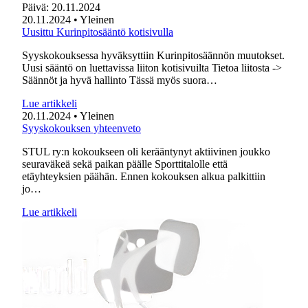
Päivä:
20.11.2024
20.11.2024
• Yleinen
Uusittu Kurinpitosääntö kotisivulla
Syyskokouksessa hyväksyttiin Kurinpitosäännön muutokset.
Uusi sääntö on luettavissa liiton kotisivuilta Tietoa liitosta ->
Säännöt ja hyvä hallinto Tässä myös suora…
Lue artikkeli
20.11.2024
• Yleinen
Syyskokouksen yhteenveto
STUL ry:n kokoukseen oli kerääntynyt aktiivinen joukko
seuraväkeä sekä paikan päälle Sporttitalolle että
etäyhteyksien päähän. Ennen kokouksen alkua palkittiin
jo…
Lue artikkeli