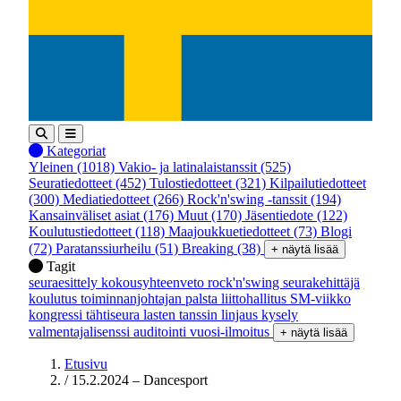
Kategoriat
Yleinen
(1018)
Vakio- ja latinalaistanssit
(525)
Seuratiedotteet
(452)
Tulostiedotteet
(321)
Kilpailutiedotteet
(300)
Mediatiedotteet
(266)
Rock'n'swing -tanssit
(194)
Kansainväliset asiat
(176)
Muut
(170)
Jäsentiedote
(122)
Koulutustiedotteet
(118)
Maajoukkuetiedotteet
(73)
Blogi
(72)
Paratanssiurheilu
(51)
Breaking
(38)
+ näytä lisää
Tagit
seuraesittely
kokousyhteenveto
rock'n'swing
seurakehittäjä
koulutus
toiminnanjohtajan palsta
liittohallitus
SM-viikko
kongressi
tähtiseura
lasten tanssin linjaus
kysely
valmentajalisenssi
auditointi
vuosi-ilmoitus
+ näytä lisää
Etusivu
/
15.2.2024 – Dancesport