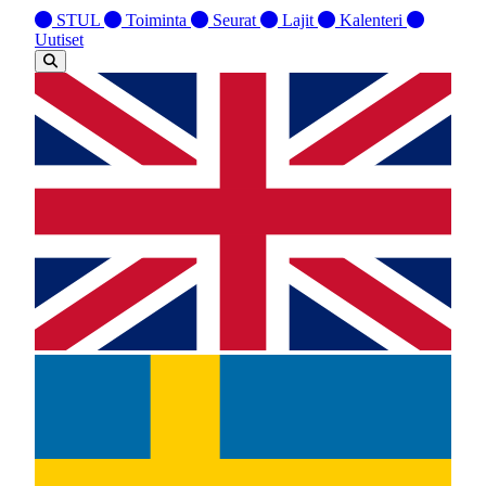
STUL
Toiminta
Seurat
Lajit
Kalenteri
Uutiset