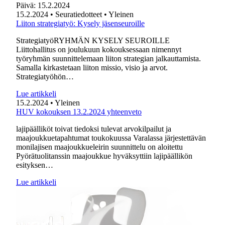
Päivä:
15.2.2024
15.2.2024
• Seuratiedotteet
• Yleinen
Liiton strategiatyö: Kysely jäsenseuroille
StrategiatyöRYHMÄN KYSELY SEUROILLE
Liittohallitus on joulukuun kokouksessaan nimennyt
työryhmän suunnittelemaan liiton strategian jalkauttamista.
Samalla kirkastetaan liiton missio, visio ja arvot.
Strategiatyöhön…
Lue artikkeli
15.2.2024
• Yleinen
HUV kokouksen 13.2.2024 yhteenveto
lajipäälliköt toivat tiedoksi tulevat arvokilpailut ja
maajoukkuetapahtumat toukokuussa Varalassa järjestettävän
monilajisen maajoukkueleirin suunnittelu on aloitettu
Pyörätuolitanssin maajoukkue hyväksyttiin lajipäällikön
esityksen…
Lue artikkeli