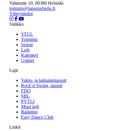
Valimotie 10, 00380 Helsinki
toimisto@tanssiurheilu.fi
Yhteystiedot
Valikko
STUL
Toiminta
Seurat
Lajit
Kalenteri
Uutiset
Lajit
Vakio- ja latinalaistanssit
Rock’n’Swing -tanssit
FDO
SBL
PYTLI
Muut lajit
Bailatino
Easy Dance Club
Linkit