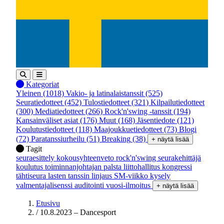
Kategoriat
Yleinen
(1018)
Vakio- ja latinalaistanssit
(525)
Seuratiedotteet
(452)
Tulostiedotteet
(321)
Kilpailutiedotteet
(300)
Mediatiedotteet
(266)
Rock'n'swing -tanssit
(194)
Kansainväliset asiat
(176)
Muut
(168)
Jäsentiedote
(121)
Koulutustiedotteet
(118)
Maajoukkuetiedotteet
(73)
Blogi
(72)
Paratanssiurheilu
(51)
Breaking
(38)
+ näytä lisää
Tagit
seuraesittely
kokousyhteenveto
rock'n'swing
seurakehittäjä
koulutus
toiminnanjohtajan palsta
liittohallitus
kongressi
tähtiseura
lasten tanssin linjaus
SM-viikko
kysely
valmentajalisenssi
auditointi
vuosi-ilmoitus
+ näytä lisää
Etusivu
/
10.8.2023 – Dancesport