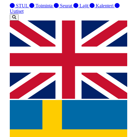
STUL
Toiminta
Seurat
Lajit
Kalenteri
Uutiset