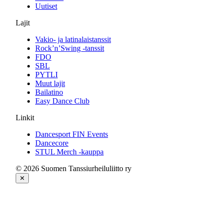
Uutiset
Lajit
Vakio- ja latinalaistanssit
Rock’n’Swing -tanssit
FDO
SBL
PYTLI
Muut lajit
Bailatino
Easy Dance Club
Linkit
Dancesport FIN Events
Dancecore
STUL Merch -kauppa
© 2026 Suomen Tanssiurheiluliitto ry
✕