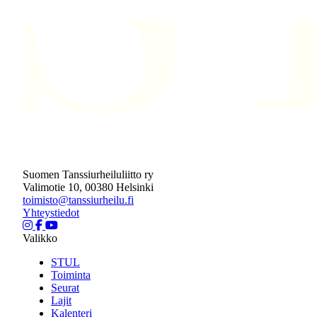
Suomen Tanssiurheiluliitto ry
Valimotie 10, 00380 Helsinki
toimisto@tanssiurheilu.fi
Yhteystiedot
Valikko
STUL
Toiminta
Seurat
Lajit
Kalenteri