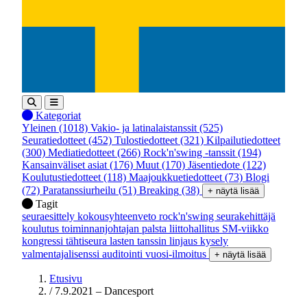
Kategoriat
Yleinen
(1018)
Vakio- ja latinalaistanssit
(525)
Seuratiedotteet
(452)
Tulostiedotteet
(321)
Kilpailutiedotteet
(300)
Mediatiedotteet
(266)
Rock'n'swing -tanssit
(194)
Kansainväliset asiat
(176)
Muut
(170)
Jäsentiedote
(122)
Koulutustiedotteet
(118)
Maajoukkuetiedotteet
(73)
Blogi
(72)
Paratanssiurheilu
(51)
Breaking
(38)
+ näytä lisää
Tagit
seuraesittely
kokousyhteenveto
rock'n'swing
seurakehittäjä
koulutus
toiminnanjohtajan palsta
liittohallitus
SM-viikko
kongressi
tähtiseura
lasten tanssin linjaus
kysely
valmentajalisenssi
auditointi
vuosi-ilmoitus
+ näytä lisää
Etusivu
/
7.9.2021 – Dancesport