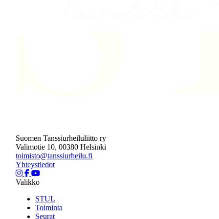
Suomen Tanssiurheiluliitto ry
Valimotie 10, 00380 Helsinki
toimisto@tanssiurheilu.fi
Yhteystiedot
Valikko
STUL
Toiminta
Seurat