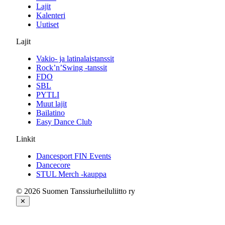
Lajit
Kalenteri
Uutiset
Lajit
Vakio- ja latinalaistanssit
Rock’n’Swing -tanssit
FDO
SBL
PYTLI
Muut lajit
Bailatino
Easy Dance Club
Linkit
Dancesport FIN Events
Dancecore
STUL Merch -kauppa
© 2026 Suomen Tanssiurheiluliitto ry
✕