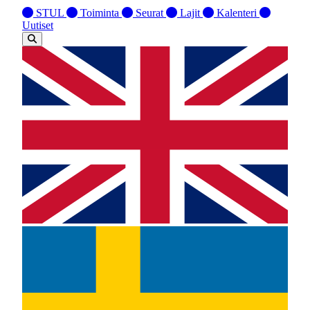
STUL
Toiminta
Seurat
Lajit
Kalenteri
Uutiset