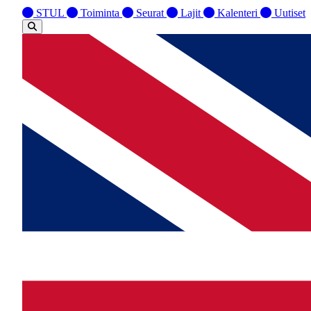
STUL
Toiminta
Seurat
Lajit
Kalenteri
Uutiset