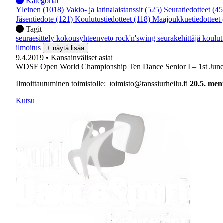
Kategoriat
Yleinen
(1018)
Vakio- ja latinalaistanssit
(525)
Seuratiedotteet
(45
Jäsentiedote
(121)
Koulutustiedotteet
(118)
Maajoukkuetiedotteet
Tagit
seuraesittely
kokousyhteenveto
rock'n'swing
seurakehittäjä
koulu
ilmoitus
+ näytä lisää
9.4.2019
• Kansainväliset asiat
WDSF Open World Championship Ten Dance Senior I – 1st Jun
Ilmoittautuminen toimistolle: toimisto@tanssiurheilu.fi
20.5. men
Kutsu