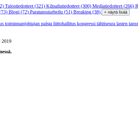
2)
Tulostiedotteet
(321)
Kilpailutiedotteet
(300)
Mediatiedotteet
(266)
R
(73)
Blogi
(72)
Paratanssiurheilu
(51)
Breaking
(38)
+ näytä lisää
tus
toiminnanjohtajan palsta
liittohallitus
kongressi
tähtiseura
lasten tans
e 2019
nessä.