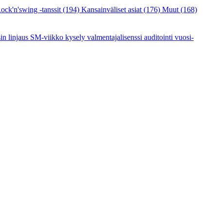
ock'n'swing -tanssit
(194)
Kansainväliset asiat
(176)
Muut
(168)
sin linjaus
SM-viikko
kysely
valmentajalisenssi
auditointi
vuosi-