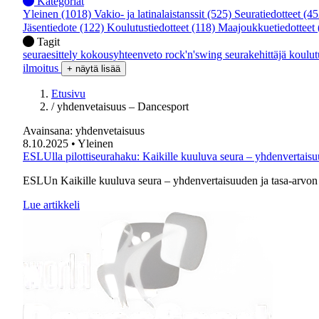
Kategoriat
Yleinen
(1018)
Vakio- ja latinalaistanssit
(525)
Seuratiedotteet
(45
Jäsentiedote
(122)
Koulutustiedotteet
(118)
Maajoukkuetiedotteet
Tagit
seuraesittely
kokousyhteenveto
rock'n'swing
seurakehittäjä
koulu
ilmoitus
+ näytä lisää
Etusivu
/
yhdenvetaisuus – Dancesport
Avainsana:
yhdenvetaisuus
8.10.2025
• Yleinen
ESLUlla pilottiseurahaku: Kaikille kuuluva seura – yhdenvertais
ESLUn Kaikille kuuluva seura – yhdenvertaisuuden ja tasa-arvon 
Lue artikkeli