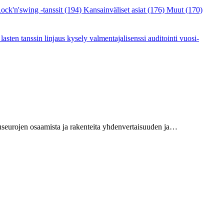
ock'n'swing -tanssit
(194)
Kansainväliset asiat
(176)
Muut
(170)
a
lasten tanssin linjaus
kysely
valmentajalisenssi
auditointi
vuosi-
useurojen osaamista ja rakenteita yhdenvertaisuuden ja…