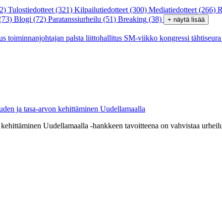
2)
Tulostiedotteet
(321)
Kilpailutiedotteet
(300)
Mediatiedotteet
(266)
R
(73)
Blogi
(72)
Paratanssiurheilu
(51)
Breaking
(38)
+ näytä lisää
tus
toiminnanjohtajan palsta
liittohallitus
SM-viikko
kongressi
tähtiseur
uuden ja tasa-arvon kehittäminen Uudellamaalla
kehittäminen Uudellamaalla -hankkeen tavoitteena on vahvistaa urheil