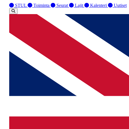
STUL
Toiminta
Seurat
Lajit
Kalenteri
Uutiset