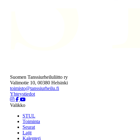
Suomen Tanssiurheiluliitto ry
Valimotie 10, 00380 Helsinki
toimisto@tanssiurheilu.fi
Yhteystiedot
Valikko
STUL
Toiminta
Seurat
Lajit
Kalenteri