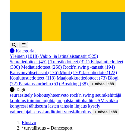
Kategoriat
Yleinen
(1018)
Vakio- ja latinalaistanssit
(525)
Seuratiedotteet
(452)
Tulostiedotteet
(321)
Kilpailutiedotteet
(300)
Mediatiedotteet
(266)
Rock'n'swing -tanssit
(194)
Kansainväliset asiat
(176)
Muut
(170)
Jäsentiedote
(122)
Koulutustiedotteet
(118)
Maajoukkuetiedotteet
(73)
Blogi
(72)
Paratanssiurheilu
(51)
Breaking
(38)
+ näytä lisää
Tagit
seuraesittely
kokousyhteenveto
rock'n'swing
seurakehittäjä
koulutus
toiminnanjohtajan palsta
liittohallitus
SM-viikko
kongressi
tähtiseura
lasten tanssin linjaus
kysely
valmentajalisenssi
auditointi
vuosi-ilmoitus
+ näytä lisää
Etusivu
/
turvallisuus – Dancesport