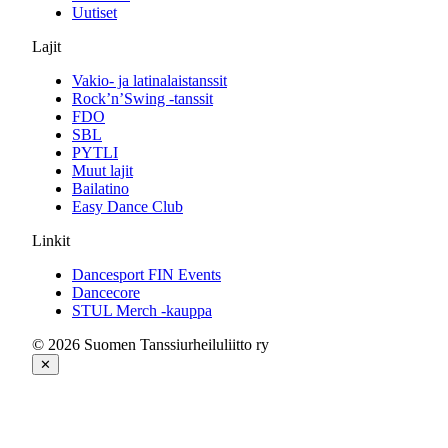
Uutiset
Lajit
Vakio- ja latinalaistanssit
Rock’n’Swing -tanssit
FDO
SBL
PYTLI
Muut lajit
Bailatino
Easy Dance Club
Linkit
Dancesport FIN Events
Dancecore
STUL Merch -kauppa
© 2026 Suomen Tanssiurheiluliitto ry
✕