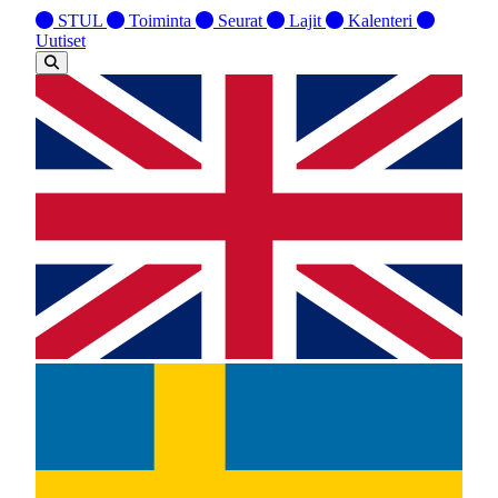
STUL
Toiminta
Seurat
Lajit
Kalenteri
Uutiset