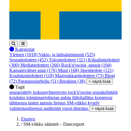
Kategoriat
Yleinen
(1018)
Vakio- ja latinalaistanssit
(525)
Seuratiedotteet
(452)
Tulostiedotteet
(321)
Kilpailutiedotteet
(300)
Mediatiedotteet
(266)
Rock'n'swing -tanssit
(194)
Kansainväliset asiat
(176)
Muut
(168)
Jäsentiedote
(121)
Koulutustiedotteet
(118)
Maajoukkuetiedotteet
(73)
Blogi
(72)
Paratanssiurheilu
(51)
Breaking
(38)
+ näytä lisää
Tagit
seuraesittely
kokousyhteenveto
rock'n'swing
seurakehittäjä
koulutus
toiminnanjohtajan palsta
liittohallitus
kongressi
tähtiseura
lasten tanssin linjaus
SM-viikko
kysely
valmentajalisenssi
auditointi
vuosi-ilmoitus
+ näytä lisää
Etusivu
/
SM-viikko säännöt – Dancesport