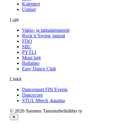
Kalenteri
Uutiset
Lajit
Vakio- ja latinalaistanssit
Rock’n’Swing -tanssit
FDO
SBL
PYTLI
Muut lajit
Bailatino
Easy Dance Club
Linkit
Dancesport FIN Events
Dancecore
STUL Merch -kauppa
© 2026 Suomen Tanssiurheiluliitto ry
✕