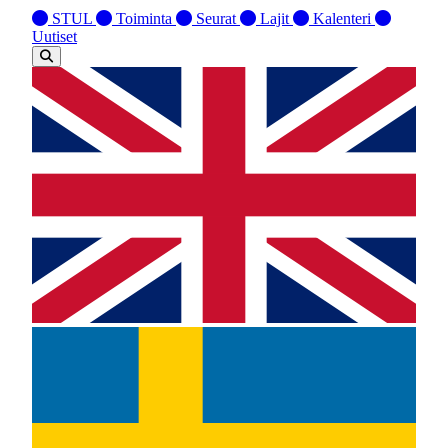
STUL
Toiminta
Seurat
Lajit
Kalenteri
Uutiset