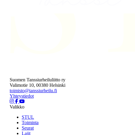
Suomen Tanssiurheiluliitto ry
Valimotie 10, 00380 Helsinki
toimisto@tanssiurheilu.fi
Yhteystiedot
Valikko
STUL
Toiminta
Seurat
Lajit