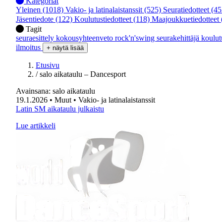
Kategoriat
Yleinen
(1018)
Vakio- ja latinalaistanssit
(525)
Seuratiedotteet
(45
Jäsentiedote
(122)
Koulutustiedotteet
(118)
Maajoukkuetiedotteet
Tagit
seuraesittely
kokousyhteenveto
rock'n'swing
seurakehittäjä
koulu
ilmoitus
+ näytä lisää
Etusivu
/
salo aikataulu – Dancesport
Avainsana:
salo aikataulu
19.1.2026
• Muut
• Vakio- ja latinalaistanssit
Latin SM aikataulu julkaistu
Lue artikkeli