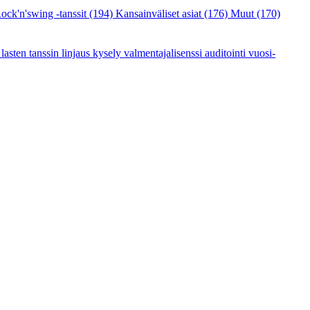
ock'n'swing -tanssit
(194)
Kansainväliset asiat
(176)
Muut
(170)
a
lasten tanssin linjaus
kysely
valmentajalisenssi
auditointi
vuosi-