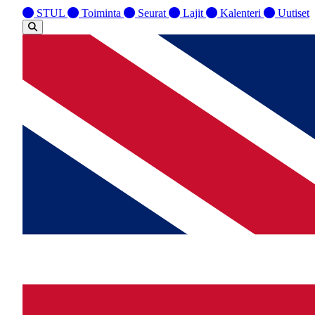
STUL
Toiminta
Seurat
Lajit
Kalenteri
Uutiset