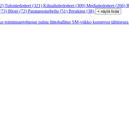
2)
Tulostiedotteet
(321)
Kilpailutiedotteet
(300)
Mediatiedotteet
(266)
R
(73)
Blogi
(72)
Paratanssiurheilu
(51)
Breaking
(38)
+ näytä lisää
tus
toiminnanjohtajan palsta
liittohallitus
SM-viikko
kongressi
tähtiseur