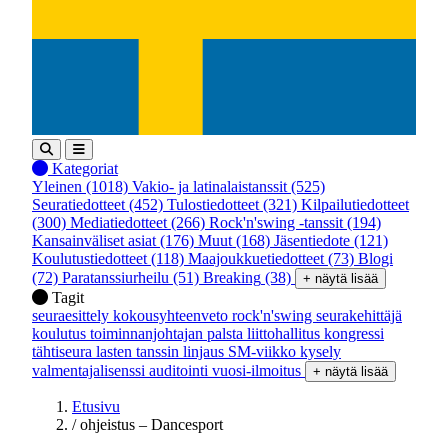
Kategoriat
Yleinen
(1018)
Vakio- ja latinalaistanssit
(525)
Seuratiedotteet
(452)
Tulostiedotteet
(321)
Kilpailutiedotteet
(300)
Mediatiedotteet
(266)
Rock'n'swing -tanssit
(194)
Kansainväliset asiat
(176)
Muut
(168)
Jäsentiedote
(121)
Koulutustiedotteet
(118)
Maajoukkuetiedotteet
(73)
Blogi
(72)
Paratanssiurheilu
(51)
Breaking
(38)
+ näytä lisää
Tagit
seuraesittely
kokousyhteenveto
rock'n'swing
seurakehittäjä
koulutus
toiminnanjohtajan palsta
liittohallitus
kongressi
tähtiseura
lasten tanssin linjaus
SM-viikko
kysely
valmentajalisenssi
auditointi
vuosi-ilmoitus
+ näytä lisää
Etusivu
/
ohjeistus – Dancesport