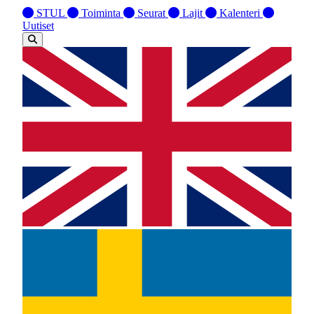
STUL
Toiminta
Seurat
Lajit
Kalenteri
Uutiset