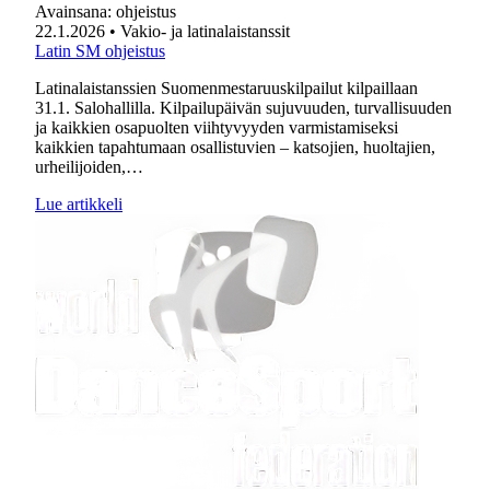
Avainsana:
ohjeistus
22.1.2026
• Vakio- ja latinalaistanssit
Latin SM ohjeistus
Latinalaistanssien Suomenmestaruuskilpailut kilpaillaan
31.1. Salohallilla. Kilpailupäivän sujuvuuden, turvallisuuden
ja kaikkien osapuolten viihtyvyyden varmistamiseksi
kaikkien tapahtumaan osallistuvien – katsojien, huoltajien,
urheilijoiden,…
Lue artikkeli