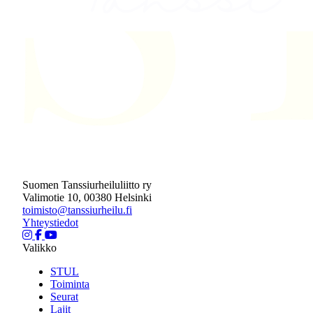
Suomen Tanssiurheiluliitto ry
Valimotie 10, 00380 Helsinki
toimisto@tanssiurheilu.fi
Yhteystiedot
Valikko
STUL
Toiminta
Seurat
Lajit