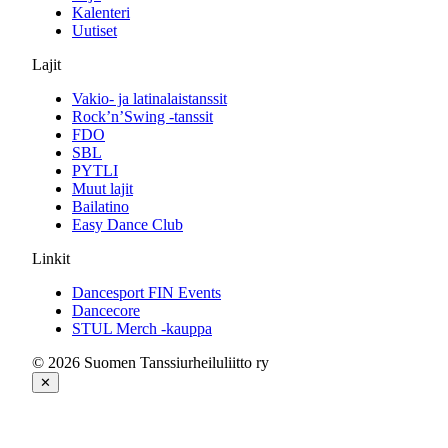
Kalenteri
Uutiset
Lajit
Vakio- ja latinalaistanssit
Rock’n’Swing -tanssit
FDO
SBL
PYTLI
Muut lajit
Bailatino
Easy Dance Club
Linkit
Dancesport FIN Events
Dancecore
STUL Merch -kauppa
© 2026 Suomen Tanssiurheiluliitto ry
✕