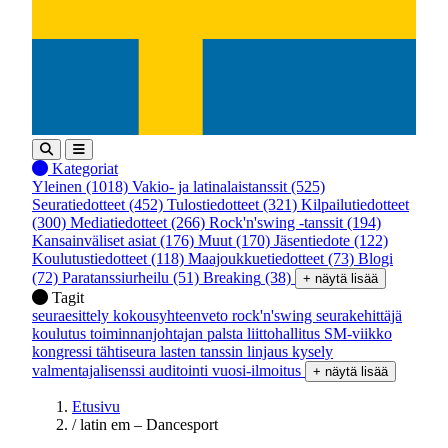
Kategoriat
Yleinen
(1018)
Vakio- ja latinalaistanssit
(525)
Seuratiedotteet
(452)
Tulostiedotteet
(321)
Kilpailutiedotteet
(300)
Mediatiedotteet
(266)
Rock'n'swing -tanssit
(194)
Kansainväliset asiat
(176)
Muut
(170)
Jäsentiedote
(122)
Koulutustiedotteet
(118)
Maajoukkuetiedotteet
(73)
Blogi
(72)
Paratanssiurheilu
(51)
Breaking
(38)
+ näytä lisää
Tagit
seuraesittely
kokousyhteenveto
rock'n'swing
seurakehittäjä
koulutus
toiminnanjohtajan palsta
liittohallitus
SM-viikko
kongressi
tähtiseura
lasten tanssin linjaus
kysely
valmentajalisenssi
auditointi
vuosi-ilmoitus
+ näytä lisää
Etusivu
/
latin em – Dancesport