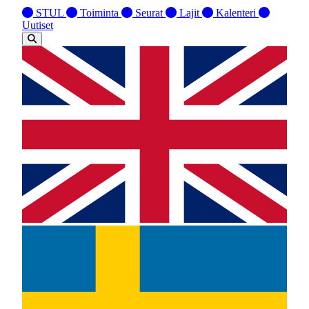
STUL
Toiminta
Seurat
Lajit
Kalenteri
Uutiset