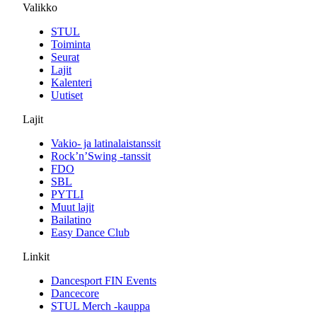
Valikko
STUL
Toiminta
Seurat
Lajit
Kalenteri
Uutiset
Lajit
Vakio- ja latinalaistanssit
Rock’n’Swing -tanssit
FDO
SBL
PYTLI
Muut lajit
Bailatino
Easy Dance Club
Linkit
Dancesport FIN Events
Dancecore
STUL Merch -kauppa