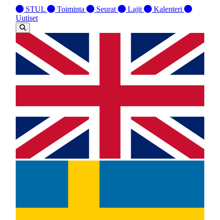
STUL
Toiminta
Seurat
Lajit
Kalenteri
Uutiset