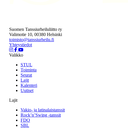
Suomen Tanssiurheiluliitto ry
Valimotie 10, 00380 Helsinki
toimisto@tanssiurheilu.fi
Yhteystiedot
Valikko
STUL
Toiminta
Seurat
Lajit
Kalenteri
Uutiset
Lajit
Vakio- ja latinalaistanssit
Rock’n’Swing -tanssit
FDO
SBL