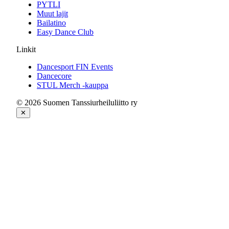
PYTLI
Muut lajit
Bailatino
Easy Dance Club
Linkit
Dancesport FIN Events
Dancecore
STUL Merch -kauppa
© 2026 Suomen Tanssiurheiluliitto ry
✕