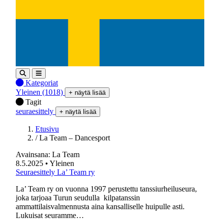
Kategoriat
Yleinen
(1018)
+ näytä lisää
Tagit
seuraesittely
+ näytä lisää
Etusivu
/
La Team – Dancesport
Avainsana:
La Team
8.5.2025
• Yleinen
Seuraesittely La’ Team ry
La’ Team ry on vuonna 1997 perustettu tanssiurheiluseura,
joka tarjoaa Turun seudulla kilpatanssin
ammattilaisvalmennusta aina kansalliselle huipulle asti.
Lukuisat seuramme…