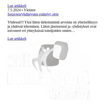
Lue artikkeli
7.5.2024
• Yleinen
Seurojen/yhdistysten esittelyt; ohje
Yhdessä!!! Yksi liiton tärkeimmistä arvoista on yhteisöllisyys
ja yhdessä tekeminen. Liiton jäsenseurat ja -yhdistykset ovat
toivoneet eri yhteyksissä toimijoiden omien…
Lue artikkeli