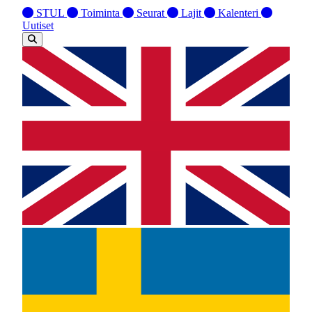
STUL
Toiminta
Seurat
Lajit
Kalenteri
Uutiset