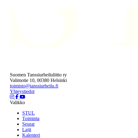
Suomen Tanssiurheiluliitto ry
Valimotie 10, 00380 Helsinki
toimisto@tanssiurheilu.fi
Yhteystiedot
Valikko
STUL
Toiminta
Seurat
Lajit
Kalenteri