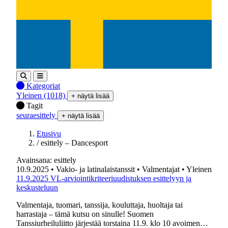
Kategoriat
Yleinen
(1018)
+ näytä lisää
Tagit
seuraesittely
+ näytä lisää
Etusivu
/
esittely – Dancesport
Avainsana:
esittely
10.9.2025
• Vakio- ja latinalaistanssit
• Valmentajat
• Yleinen
11.9.2025 VL-arviointikriteeriuudistuksen esittelyyn ja
keskusteluun
Valmentaja, tuomari, tanssija, kouluttaja, huoltaja tai
harrastaja – tämä kutsu on sinulle! Suomen
Tanssiurheiluliitto järjestää torstaina 11.9. klo 10 avoimen…