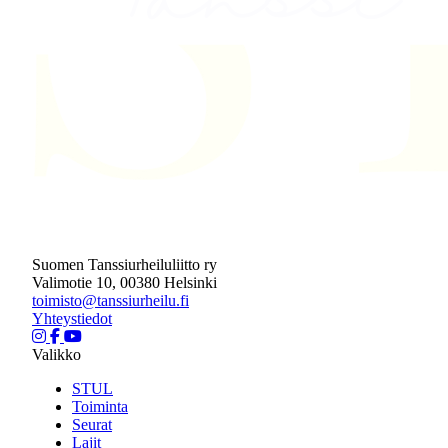
Suomen Tanssiurheiluliitto ry
Valimotie 10, 00380 Helsinki
toimisto@tanssiurheilu.fi
Yhteystiedot
Valikko
STUL
Toiminta
Seurat
Lajit