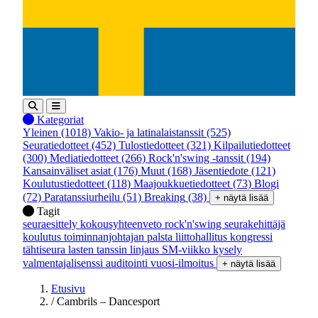
Kategoriat
Yleinen
(1018)
Vakio- ja latinalaistanssit
(525)
Seuratiedotteet
(452)
Tulostiedotteet
(321)
Kilpailutiedotteet
(300)
Mediatiedotteet
(266)
Rock'n'swing -tanssit
(194)
Kansainväliset asiat
(176)
Muut
(168)
Jäsentiedote
(121)
Koulutustiedotteet
(118)
Maajoukkuetiedotteet
(73)
Blogi
(72)
Paratanssiurheilu
(51)
Breaking
(38)
+ näytä lisää
Tagit
seuraesittely
kokousyhteenveto
rock'n'swing
seurakehittäjä
koulutus
toiminnanjohtajan palsta
liittohallitus
kongressi
tähtiseura
lasten tanssin linjaus
SM-viikko
kysely
valmentajalisenssi
auditointi
vuosi-ilmoitus
+ näytä lisää
Etusivu
/
Cambrils – Dancesport