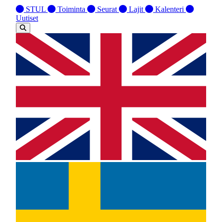
STUL
Toiminta
Seurat
Lajit
Kalenteri
Uutiset