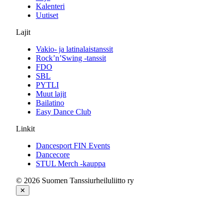
Kalenteri
Uutiset
Lajit
Vakio- ja latinalaistanssit
Rock’n’Swing -tanssit
FDO
SBL
PYTLI
Muut lajit
Bailatino
Easy Dance Club
Linkit
Dancesport FIN Events
Dancecore
STUL Merch -kauppa
© 2026 Suomen Tanssiurheiluliitto ry
✕