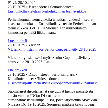
Päivä:
28.10.2025
28.10.2025
• Jäsentiedote
• Seuratiedotteet
Ensi viikolla vietetään Perheliikunnan teemaviikkoa
Perheliikunnan teemaviikolla tanssitaan yhdessä – seurat
haastetaan mukaan! Ensi viikolla vietetään Perheliikunnan
teemaviikkoa 3.-9.11., ja Suomen Tanssiurheiluliitto
kannustaa perheitä liikkumaan…
Lue artikkeli
28.10.2025
• Yleinen
VL ranking-listat, myös Senior Cup, päivitetty 28.10.2025
VL ranking-listat, sekä myös Senior Cup, on päivitetty
nettisivulle 28.10.2025. Linkki
Lue artikkeli
28.10.2025
• Disco-, street-, performing arts
•
Kilpailutiedotteet
• Tulostiedotteet
Discotanssijoille menestystä euroopanmestaruuskilpailuissa!
Suomalaiset discotanssijat saavuttivat hienoa menestystä
tämän vuoden IDO:n Discotanssin
euroopanmestaruuskilpailuissa, jotka järjestettiin Slovakian
Nitrassa 16.–19.10.2025. Suomeen matkasi kaksi hopeaa