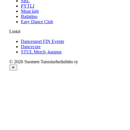
SBL
PYTLI
Muut lajit
Bailatino
Easy Dance Club
Linkit
Dancesport FIN Events
Dancecore
STUL Merch -kauppa
© 2026 Suomen Tanssiurheiluliitto ry
✕