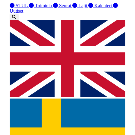
STUL
Toiminta
Seurat
Lajit
Kalenteri
Uutiset