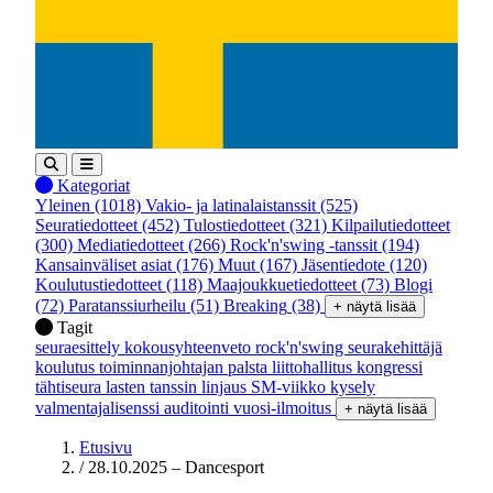
Kategoriat
Yleinen
(1018)
Vakio- ja latinalaistanssit
(525)
Seuratiedotteet
(452)
Tulostiedotteet
(321)
Kilpailutiedotteet
(300)
Mediatiedotteet
(266)
Rock'n'swing -tanssit
(194)
Kansainväliset asiat
(176)
Muut
(167)
Jäsentiedote
(120)
Koulutustiedotteet
(118)
Maajoukkuetiedotteet
(73)
Blogi
(72)
Paratanssiurheilu
(51)
Breaking
(38)
+ näytä lisää
Tagit
seuraesittely
kokousyhteenveto
rock'n'swing
seurakehittäjä
koulutus
toiminnanjohtajan palsta
liittohallitus
kongressi
tähtiseura
lasten tanssin linjaus
SM-viikko
kysely
valmentajalisenssi
auditointi
vuosi-ilmoitus
+ näytä lisää
Etusivu
/
28.10.2025 – Dancesport