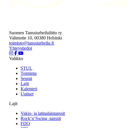
Suomen Tanssiurheiluliitto ry
Valimotie 10, 00380 Helsinki
toimisto@tanssiurheilu.fi
Yhteystiedot
Valikko
STUL
Toiminta
Seurat
Lajit
Kalenteri
Uutiset
Lajit
Vakio- ja latinalaistanssit
Rock’n’Swing -tanssit
FDO