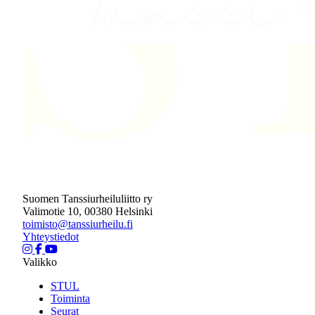
Suomen Tanssiurheiluliitto ry
Valimotie 10, 00380 Helsinki
toimisto@tanssiurheilu.fi
Yhteystiedot
Valikko
STUL
Toiminta
Seurat