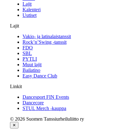
Lajit
Kalenteri
Uutiset
Lajit
Vakio- ja latinalaistanssit
Rock’n’Swing -tanssit
FDO
SBL
PYTLI
Muut lajit
Bailatino
Easy Dance Club
Linkit
Dancesport FIN Events
Dancecore
STUL Merch -kauppa
© 2026 Suomen Tanssiurheiluliitto ry
✕