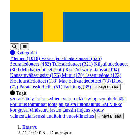
Kategoriat
Yleinen
(1018)
Vakio- ja latinalaistanssit
(525)
Seuratiedotteet
(452)
Tulostiedotteet
(321)
Kilpailutiedotteet
(300)
Mediatiedotteet
(266)
Rock'n'swing -tanssit
(194)
Kansainväliset asiat
(176)
Muut
(170)
Jäsentiedote
(122)
Koulutustiedotteet
(118)
Maajoukkuetiedotteet
(73)
Blogi
(72)
Paratanssiurheilu
(51)
Breaking
(38)
+ näytä lisää
Tagit
seuraesittely
kokousyhteenveto
rock'n'swing
seurakehittäjä
koulutus
toiminnanjohtajan palsta
liittohallitus
SM-viikko
kongressi
tähtiseura
lasten tanssin linjaus
kysely
valmentajalisenssi
auditointi
vuosi-ilmoitus
+ näytä lisää
Etusivu
/
2.10.2025 – Dancesport