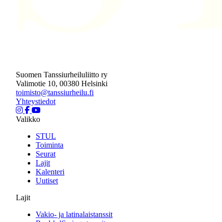
Suomen Tanssiurheiluliitto ry
Valimotie 10, 00380 Helsinki
toimisto@tanssiurheilu.fi
Yhteystiedot
Valikko
STUL
Toiminta
Seurat
Lajit
Kalenteri
Uutiset
Lajit
Vakio- ja latinalaistanssit