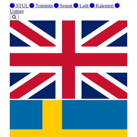
STUL
Toiminta
Seurat
Lajit
Kalenteri
Uutiset