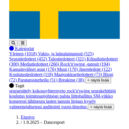
Kategoriat
Yleinen
(1018)
Vakio- ja latinalaistanssit
(525)
Seuratiedotteet
(452)
Tulostiedotteet
(321)
Kilpailutiedotteet
(300)
Mediatiedotteet
(266)
Rock'n'swing -tanssit
(194)
Kansainväliset asiat
(176)
Muut
(170)
Jäsentiedote
(122)
Koulutustiedotteet
(118)
Maajoukkuetiedotteet
(73)
Blogi
(72)
Paratanssiurheilu
(51)
Breaking
(38)
+ näytä lisää
Tagit
seuraesittely
kokousyhteenveto
rock'n'swing
seurakehittäjä
koulutus
toiminnanjohtajan palsta
liittohallitus
SM-viikko
kongressi
tähtiseura
lasten tanssin linjaus
kysely
valmentajalisenssi
auditointi
vuosi-ilmoitus
+ näytä lisää
Etusivu
/
1.9.2025 – Dancesport