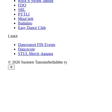
Rock’n’Swing -tanssit
FDO
SBL
PYTLI
Muut lajit
Bailatino
Easy Dance Club
Linkit
Dancesport FIN Events
Dancecore
STUL Merch -kauppa
© 2026 Suomen Tanssiurheiluliitto ry
✕