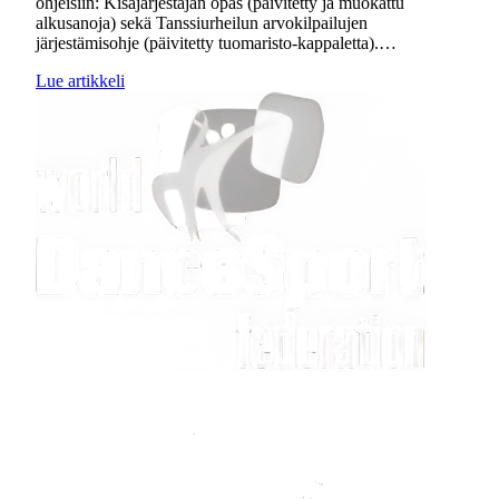
ohjeisiin: Kisajärjestäjän opas (päivitetty ja muokattu
alkusanoja) sekä Tanssiurheilun arvokilpailujen
järjestämisohje (päivitetty tuomaristo-kappaletta).…
Lue artikkeli