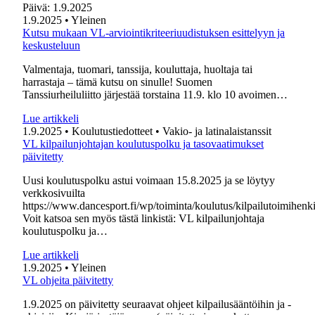
Päivä:
1.9.2025
1.9.2025
• Yleinen
Kutsu mukaan VL-arviointikriteeriuudistuksen esittelyyn ja
keskusteluun
Valmentaja, tuomari, tanssija, kouluttaja, huoltaja tai
harrastaja – tämä kutsu on sinulle! Suomen
Tanssiurheiluliitto järjestää torstaina 11.9. klo 10 avoimen…
Lue artikkeli
1.9.2025
• Koulutustiedotteet
• Vakio- ja latinalaistanssit
VL kilpailunjohtajan koulutuspolku ja tasovaatimukset
päivitetty
Uusi koulutuspolku astui voimaan 15.8.2025 ja se löytyy
verkkosivuilta
https://www.dancesport.fi/wp/toiminta/koulutus/kilpailutoimihenk
Voit katsoa sen myös tästä linkistä: VL kilpailunjohtaja
koulutuspolku ja…
Lue artikkeli
1.9.2025
• Yleinen
VL ohjeita päivitetty
1.9.2025 on päivitetty seuraavat ohjeet kilpailusääntöihin ja -