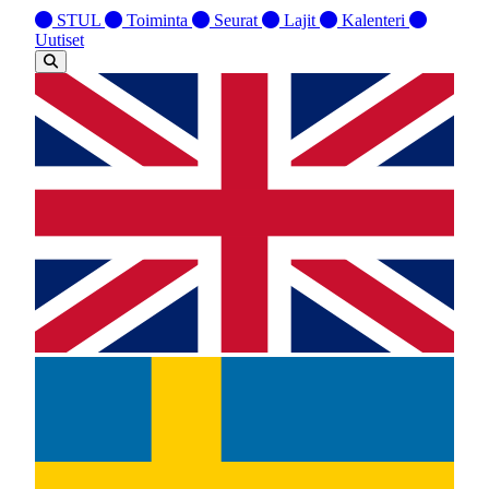
STUL
Toiminta
Seurat
Lajit
Kalenteri
Uutiset