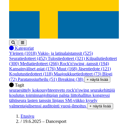
Kategoriat
Yleinen
(1018)
Vakio- ja latinalaistanssit
(525)
Seuratiedotteet
(452)
Tulostiedotteet
(321)
Kilpailutiedotteet
(300)
Mediatiedotteet
(266)
Rock'n'swing -tanssit
(194)
Kansainväliset asiat
(176)
Muut
(168)
Jäsentiedote
(121)
Koulutustiedotteet
(118)
Maajoukkuetiedotteet
(73)
Blogi
(72)
Paratanssiurheilu
(51)
Breaking
(38)
+ näytä lisää
Tagit
seuraesittely
kokousyhteenveto
rock'n'swing
seurakehittäjä
koulutus
toiminnanjohtajan palsta
liittohallitus
kongressi
tähtiseura
lasten tanssin linjaus
SM-viikko
kysely
valmentajalisenssi
auditointi
vuosi-ilmoitus
+ näytä lisää
Etusivu
/
19.6.2025 – Dancesport