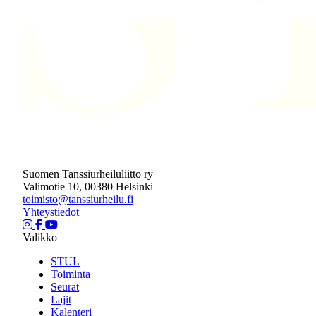
Suomen Tanssiurheiluliitto ry
Valimotie 10, 00380 Helsinki
toimisto@tanssiurheilu.fi
Yhteystiedot
Valikko
STUL
Toiminta
Seurat
Lajit
Kalenteri