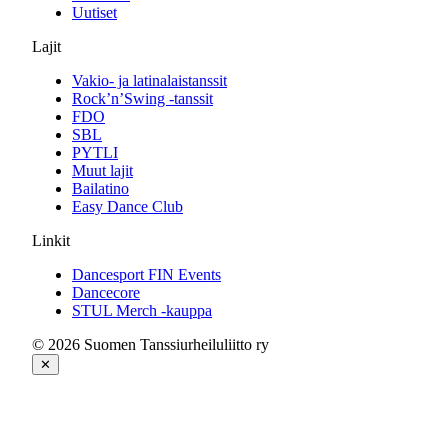
Uutiset
Lajit
Vakio- ja latinalaistanssit
Rock’n’Swing -tanssit
FDO
SBL
PYTLI
Muut lajit
Bailatino
Easy Dance Club
Linkit
Dancesport FIN Events
Dancecore
STUL Merch -kauppa
© 2026 Suomen Tanssiurheiluliitto ry
✕