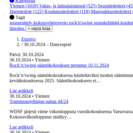
Kategoriat
Yleinen
(1018)
Vakio- ja latinalaistanssit
(525)
Seuratiedotteet
(45
Jäsentiedote
(122)
Koulutustiedotteet
(118)
Maajoukkuetiedotteet
Tagit
seuraesittely
kokousyhteenveto
rock'n'swing
seurakehittäjä
koulu
ilmoitus
+ näytä lisää
Etusivu
/
30.10.2024 – Dancesport
Päivä:
30.10.2024
30.10.2024
• Yleinen
Rock’n’swing sääntökokouksen peruutus 10.11.2024
Rock’n’swing sääntökokouksessa käsiteltäväksi tuodun sääntömuut
kevätkokouksessa 2025. Sääntökokoukseen ei…
Lue artikkeli
30.10.2024
• Yleinen
Toiminnanjohtajan palsta 44/24
WDSF järjesti viime viikonloppuna vuosikokouksensa Varsovassa, Puo
Kokousviikonloppuun sisältyy…
Lue artikkeli
30.10.2024
• Yleinen