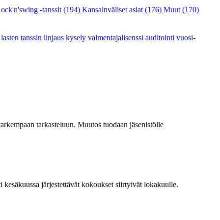
ock'n'swing -tanssit
(194)
Kansainväliset asiat
(176)
Muut
(170)
a
lasten tanssin linjaus
kysely
valmentajalisenssi
auditointi
vuosi-
tarkempaan tarkasteluun. Muutos tuodaan jäsenistölle
kesäkuussa järjestettävät kokoukset siirtyivät lokakuulle.