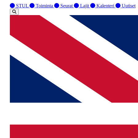
STUL
Toiminta
Seurat
Lajit
Kalenteri
Uutiset