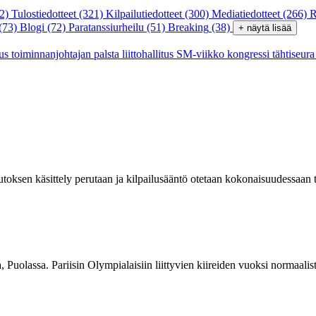
2)
Tulostiedotteet
(321)
Kilpailutiedotteet
(300)
Mediatiedotteet
(266)
R
(73)
Blogi
(72)
Paratanssiurheilu
(51)
Breaking
(38)
+ näytä lisää
tus
toiminnanjohtajan palsta
liittohallitus
SM-viikko
kongressi
tähtiseur
oksen käsittely perutaan ja kilpailusääntö otetaan kokonaisuudessaan 
lassa. Pariisin Olympialaisiin liittyvien kiireiden vuoksi normaalisti 