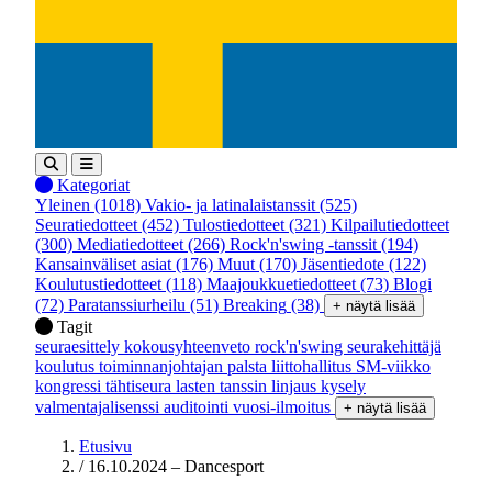
Kategoriat
Yleinen
(1018)
Vakio- ja latinalaistanssit
(525)
Seuratiedotteet
(452)
Tulostiedotteet
(321)
Kilpailutiedotteet
(300)
Mediatiedotteet
(266)
Rock'n'swing -tanssit
(194)
Kansainväliset asiat
(176)
Muut
(170)
Jäsentiedote
(122)
Koulutustiedotteet
(118)
Maajoukkuetiedotteet
(73)
Blogi
(72)
Paratanssiurheilu
(51)
Breaking
(38)
+ näytä lisää
Tagit
seuraesittely
kokousyhteenveto
rock'n'swing
seurakehittäjä
koulutus
toiminnanjohtajan palsta
liittohallitus
SM-viikko
kongressi
tähtiseura
lasten tanssin linjaus
kysely
valmentajalisenssi
auditointi
vuosi-ilmoitus
+ näytä lisää
Etusivu
/
16.10.2024 – Dancesport