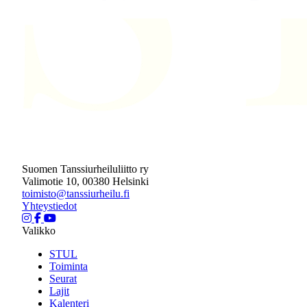
Suomen Tanssiurheiluliitto ry
Valimotie 10, 00380 Helsinki
toimisto@tanssiurheilu.fi
Yhteystiedot
Valikko
STUL
Toiminta
Seurat
Lajit
Kalenteri