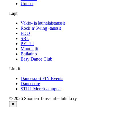
Uutiset
Lajit
Vakio- ja latinalaistanssit
Rock’n’Swing -tanssit
FDO
SBL
PYTLI
Muut lajit
Bailatino
Easy Dance Club
Linkit
Dancesport FIN Events
Dancecore
STUL Merch -kauppa
© 2026 Suomen Tanssiurheiluliitto ry
✕