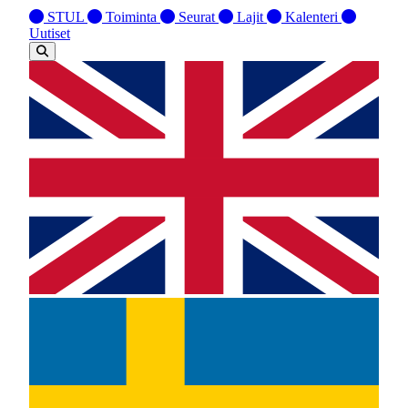
STUL
Toiminta
Seurat
Lajit
Kalenteri
Uutiset