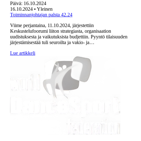
Päivä:
16.10.2024
16.10.2024
• Yleinen
Toiminnanjohtajan palsta 42.24
Viime perjantaina, 11.10.2024, järjestettiin
Keskustelufoorumi liiton strategiasta, organisaation
uudistuksesta ja vaikutuksista budjettiin. Pyyntö tilaisuuden
järjestämisestää tuli seuroilta ja vakio- ja…
Lue artikkeli